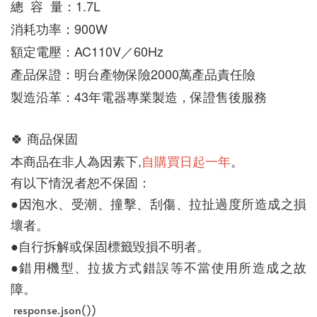
總  容  量：1.7L
消耗功率：900W
額定電壓：AC110V／60Hz
產品保證：明台產物保險2000萬產品責任險
製造沿革：43年電器專業製造，保證售後服務
🍀 
商品保固
自購買日起一年
。
本商品在非人為因素下,
有以下情況者恕不保固：
●因泡水、受潮、撞擊、刮傷、拉扯過度所造成之損
壞者。
●自行拆解或保固標籤毀損不明者。
●錯用機型、拉拔方式錯誤等不當使用所造成之故
障。
 response.json())
