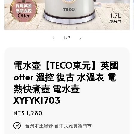
1
/
7
電水壺【TECO東元】英國
otter 溫控 復古 水溫表 電
熱快煮壺 電水壺
XYFYK1703
Regular
NT$ 1,280
price
台灣本土經營 台中大雅實體門市