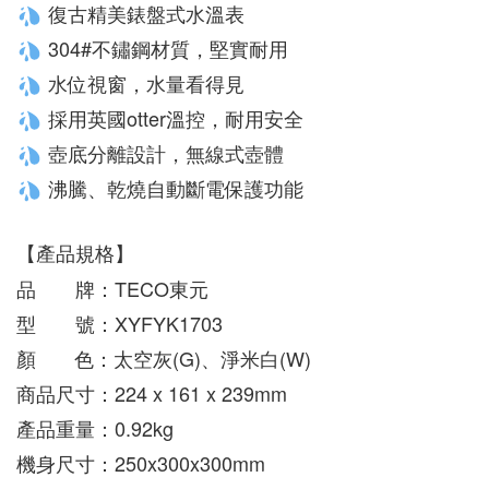
 復古精美錶盤式水溫表
 304#不鏽鋼材質，堅實耐用
 水位視窗，水量看得見
 採用英國otter溫控，耐用安全
 壺底分離設計，無線式壺體
 沸騰、乾燒自動斷電保護功能
【產品規格】
品　　牌：TECO東元
型　　號：XYFYK1703
顏       色：太空灰
(G)、淨米白(W)
商品尺寸：224 x 161 x 239mm
產品重量：0.92kg
機身尺寸：250x300x300mm