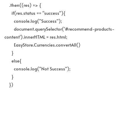
    .then((res) => {

      if(res.status == "success"){

        console.log("Success");

        document.querySelector('#recommend-products-
content').innerHTML = res.html;

        EasyStore.Currencies.convertAll()

      }

      else{

        console.log("Not Success");

      }

    })
