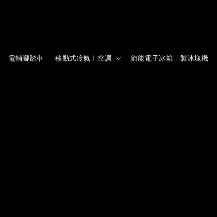
電輔腳踏車
移動式冷氣︱空調
節能電子冰箱︱製冰塊機