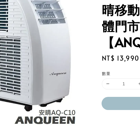
晴移動
體門市
【ANQ
Regular
NT$ 13,990
price
數量