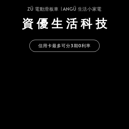
ZÜ 電動滑板車 ∣ ANGÜ 生活小家電
資 優 生 活 科 技
信用卡最多可分3期0利率