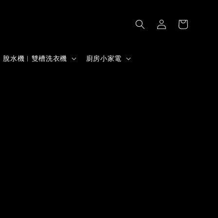
脫水機︱雙槽洗衣機
廚房小家電