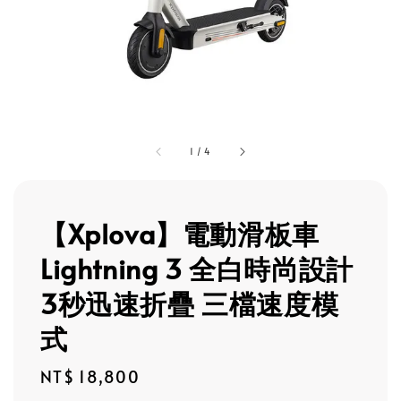
1
/
4
【Xplova】電動滑板車
Lightning 3 全白時尚設計
3秒迅速折疊 三檔速度模
式
Regular
NT$ 18,800
price