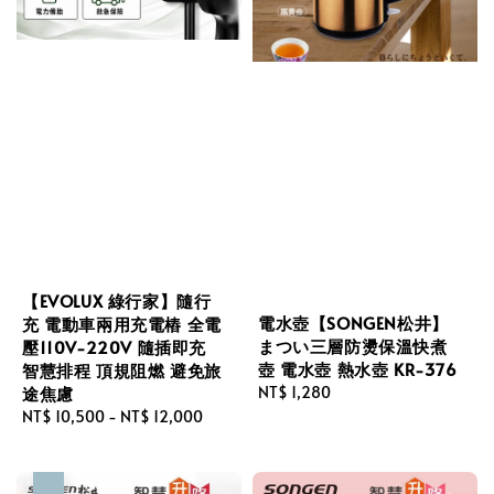
【EVOLUX 綠行家】隨行
電水壺【SONGEN松井】
充 電動車兩用充電樁 全電
まつい三層防燙保溫快煮
壓110V-220V 隨插即充
壺 電水壺 熱水壺 KR-376
智慧排程 頂規阻燃 避免旅
途焦慮
Regular
NT$ 1,280
price
Regular
NT$ 10,500
-
NT$ 12,000
price
優惠