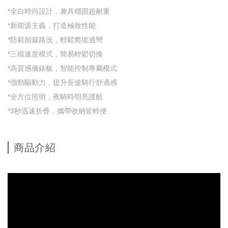
*全白時尚設計，兼具穩固超耐重
*新能源主義，打造極致性能
*防範顛簸路況，輕鬆爬坡過彎
*三檔速度模式，簡易輕鬆切換
*高質感儀錶板，智能控制專屬模式
*強勁驅動力，提升長途騎行舒適感
*全方位照明，夜騎時明亮護航
*3秒迅速折疊，攜帶收納皆輕便
商品介紹