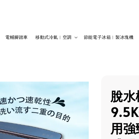
電輔腳踏車
移動式冷氣︱空調
節能電子冰箱︱製冰塊機
脫水
9.
用強