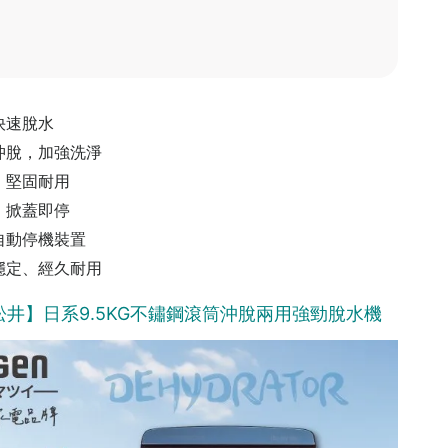
快速脫水
沖脫，加強洗淨
，堅固耐用
，掀蓋即停
自動停機裝置
穩定、經久耐用
N松井】日系9.5KG不鏽鋼滾筒沖脫兩用強勁脫水機