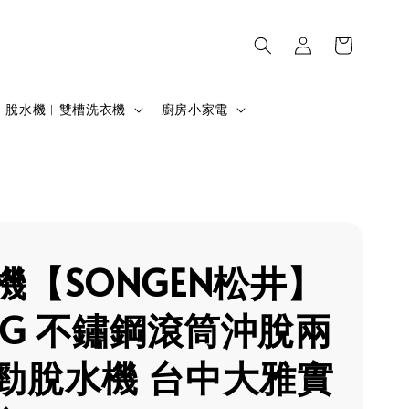
脫水機︱雙槽洗衣機
廚房小家電
機【SONGEN松井】
5KG 不鏽鋼滾筒沖脫兩
勁脫水機 台中大雅實