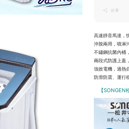
分享
高速靜音馬達，
沖脫兩用，噴淋
不鏽鋼抗菌內桶
兩段式防護上蓋
強效電機，過熱
防滑防震、運行
【SONGE