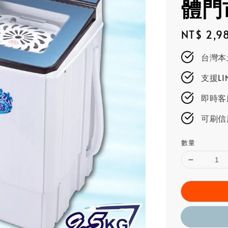
體門市
Regular
NT$ 2,9
price
台灣本
支援L
即時客服
可刷信
數量