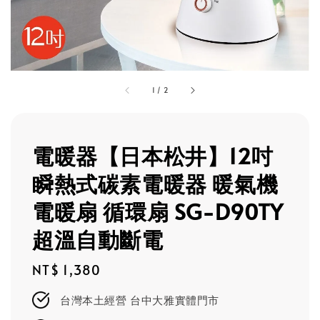
1
/
2
電暖器【日本松井】12吋
瞬熱式碳素電暖器 暖氣機
電暖扇 循環扇 SG-D90TY
超溫自動斷電
Regular
NT$ 1,380
price
台灣本土經營 台中大雅實體門市