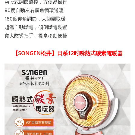
兩段式調節溫控，方便易操作
90度自動左右廣角循環送暖
180度仰角調節，大範圍取暖
超溫自動斷電，傾倒斷電裝置
寬大防燙把手，提拿移動便捷
【SONGEN松井】日系12吋瞬熱式碳素電暖器