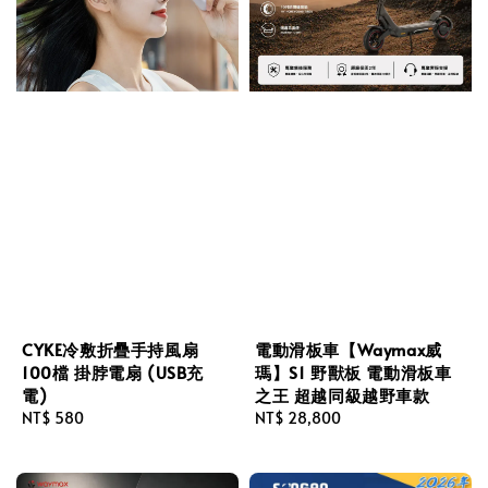
CYKE冷敷折疊手持風扇
電動滑板車【Waymax威
100檔 掛脖電扇 (USB充
瑪】S1 野獸板 電動滑板車
電)
之王 超越同級越野車款
Regular
NT$ 580
Regular
NT$ 28,800
price
price