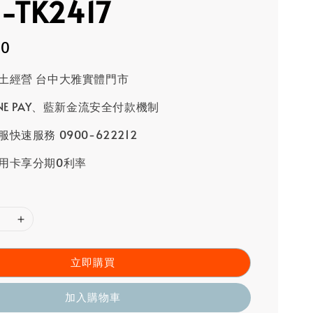
-TK2417
80
土經營 台中大雅實體門市
INE PAY、藍新金流安全付款機制
快速服務 0900-622212
用卡享分期0利率
立即購買
加入購物車