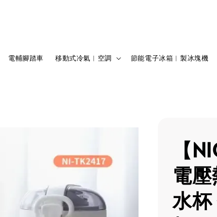
電輔腳踏車
移動式冷氣︱空調
節能電子冰箱︱製冰塊機
【NI
電壓
水杯