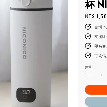
杯 NI
Regular
NT$ 1,3
price
台灣本
支援L
即時客服
可刷信
數量