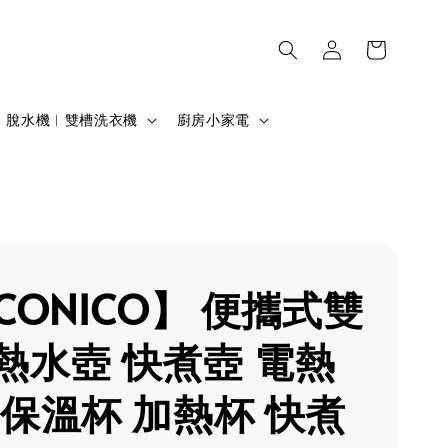
脫水機︱雙槽洗衣機
廚房小家電
CONICO】 便攜式雙
熱水壺 快煮壺 電熱
 保溫杯 加熱杯 快煮