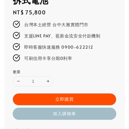
Regular
NT$ 75,800
price
台灣本土經營 台中大雅實體門市
支援LINE PAY、藍新金流安全付款機制
即時客服快速服務 0900-622212
可刷信用卡享分期0利率
數量
立即購買
加入購物車