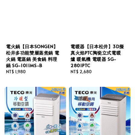
電火鍋【日本SONGEN】
電暖器【日本松井】3D擬
松井多功能雙層蒸煮鍋 電
真火焰PTC陶瓷立式電暖
火鍋 電蒸鍋 美食鍋 料理
爐 暖氣機 電暖器 SG-
鍋 SG-1011MS-B
2801PTC
Regular
NT$ 1,980
Regular
NT$ 2,680
price
price