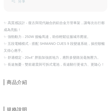
分享
✨ 高質感設計 - 復古與現代融合的鋁合金方管車架，讓每次出行都
成為亮點！
✨ 強勁動力 - 250W 後輪馬達，助你輕鬆征服城市爬坡。
✨ 五段電輔模式 - 搭配 SHIMANO CUES 9 段變速系統，操控順暢
又得心應手。
✨ 舒適穩定 - 20x4” 胖胎加強抓地力，應對多變路況毫無壓力。
✨ 長途無憂 - 雙前避震與可拆式電池，長途騎行更省力、更隨心！
商品介紹
規格說明