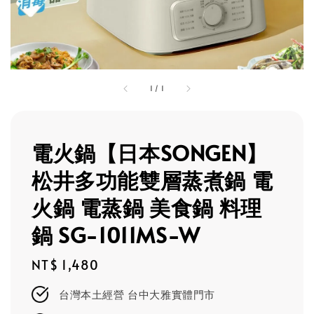
1
/
1
電火鍋【日本SONGEN】
松井多功能雙層蒸煮鍋 電
火鍋 電蒸鍋 美食鍋 料理
鍋 SG-1011MS-W
Regular
NT$ 1,480
price
台灣本土經營 台中大雅實體門市