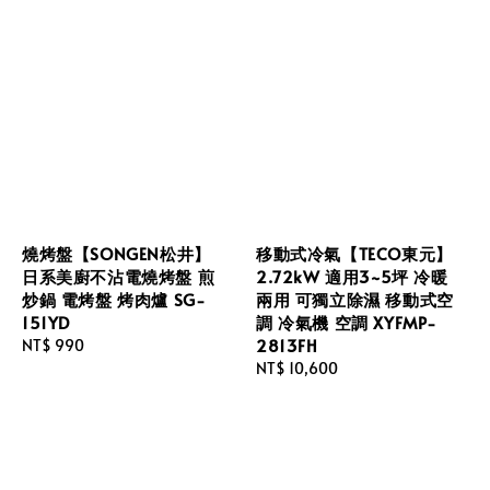
燒烤盤【SONGEN松井】
移動式冷氣【TECO東元】
日系美廚不沾電燒烤盤 煎
2.72kW 適用3~5坪 冷暖
炒鍋 電烤盤 烤肉爐 SG-
兩用 可獨立除濕 移動式空
151YD
調 冷氣機 空調 XYFMP-
2813FH
Regular
NT$ 990
price
Regular
NT$ 10,600
price