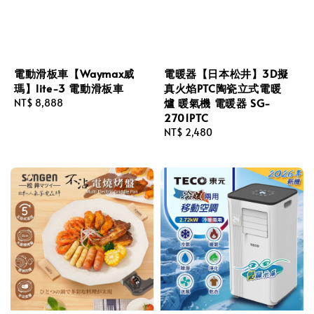
電動滑板車【Waymax威
電暖器【日本松井】3D擬
瑪】lite-3 電動滑板車
真火焰PTC陶瓷立式電暖
爐 暖氣機 電暖器 SG-
Regular
NT$ 8,888
2701PTC
price
Regular
NT$ 2,480
price