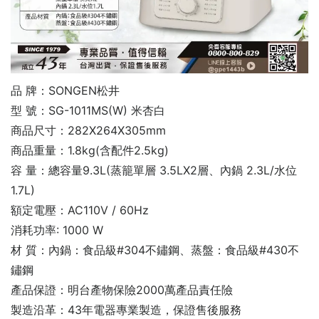
品 牌：SONGEN松井
型 號：SG-1011MS(W) 米杏白
商品尺寸：282X264X305mm
商品重量：1.8kg(含配件2.5kg)
容 量：總容量9.3L(蒸籠單層 3.5LX2層、內鍋 2.3L/水位
1.7L)
額定電壓：AC110V / 60Hz
消耗功率: 1000 W
材 質：內鍋：食品級#304不鏽鋼、蒸盤：食品級#430不
鏽鋼
產品保證：明台產物保險2000萬產品責任險
製造沿革：43年電器專業製造，保證售後服務