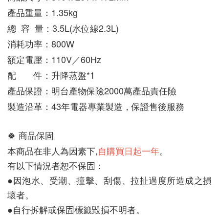
產品重量：1.35kg
總  容  量：3.5L(水位線2.3L)
消耗功率：800W
額定電壓：110V／60Hz
配　　件：升降蒸盤*1
產品保證：明台產物保險2000萬產品責任險
製造沿革：43年電器專業製造，保證售後服務
🍀 
商品保固
自購買日起一年
。
本商品在非人為因素下,
有以下情況者恕不保固：
●因泡水、受潮、撞擊、刮傷、拉扯過度所造成之損
壞者。
●自行拆解或保固標籤毀損不明者。