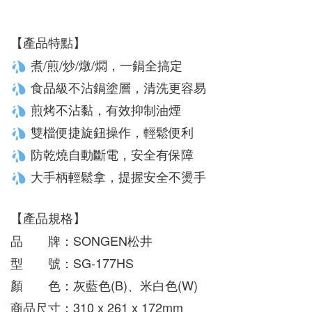
【產品特點】
 煮/煎/炒/燉/燜，一鍋全搞定
 食品級不沾鍋塗層，清洗更容易
 煎烤不沾黏，有效抑制油煙
 雙檔便捷旋鈕操作，輕鬆便利
 防乾燒自動斷電，安全有保障
 大手柄輕鬆拿，提握安全不燙手
【產品規格】
品　　牌：SONGEN松井
型　　號：SG-177HS
顏　　色：灰藍色(B)、米白色(W)
商品尺寸：310 x 261 x 172mm