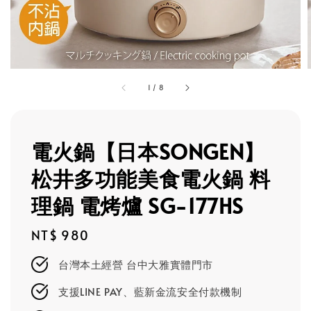
1
/
8
電火鍋【日本SONGEN】
松井多功能美食電火鍋 料
理鍋 電烤爐 SG-177HS
Regular
NT$ 980
price
台灣本土經營 台中大雅實體門市
支援LINE PAY、藍新金流安全付款機制