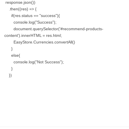
 response.json())

    .then((res) => {

      if(res.status == "success"){

        console.log("Success");

        document.querySelector('#recommend-products-
content').innerHTML = res.html;

        EasyStore.Currencies.convertAll()

      }

      else{

        console.log("Not Success");

      }

    })
