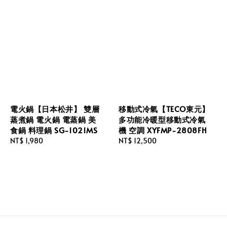
電火鍋【日本松井】 雙層
移動式冷氣【TECO東元】
蒸煮鍋 電火鍋 電蒸鍋 美
多功能冷暖型移動式冷氣
食鍋 料理鍋 SG-1021MS
機 空調 XYFMP-2808FH
Regular
NT$ 1,980
Regular
NT$ 12,500
price
price