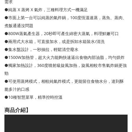
需求
●純蒸 X 蒸烤 X 氣炸，三種料理方式一機滿足
●市面上第一台可以純蒸的氣炸鍋，100度恆溫速蒸，蒸魚、蒸肉、
煮飯通通沒問題
●800W蒸氣產生器，20秒即可產生綿密大蒸氣，料理鮮嫩可口
●兩用式大水箱，可直接加水，或是拆卸水箱裝水/清洗
●集水盤設計，一秒抽拉，輕鬆清空廢水
●1500W加熱管，超大火力能夠快速逼出食物內部油脂，均勻烘炸
●獨家加熱設計，360度噴射級旋風加熱，旋風相較市售氣炸鍋更強
勁
●可使用蒸烤模式，相較純氣炸模式，更能留住食物水分，達到酥
脆多汁的口感
●10種智慧菜單，精準控時控溫
商品介紹
】