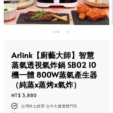
1
/
4
Arlink【廚藝大師】智慧
蒸氣透視氣炸鍋 SB02 10
機一體 800W蒸氣產生器
（純蒸x蒸烤x氣炸）
Regular
NT$ 3,880
price
台灣本土經營 台中大雅實體門市