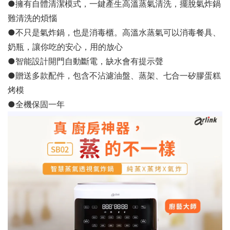
●
擁有自體清潔模式，一鍵產生高溫蒸氣清洗，擺脫氣炸鍋
難清洗的煩惱
●
不只是氣炸鍋，也是消毒櫃。高溫水蒸氣可以消毒餐具、
奶瓶，讓你吃的安心，用的放心
●
智能設計開門自動斷電，缺水會有提示聲
●
贈送多款配件，包含不沾濾油盤、蒸架、七合一矽膠蛋糕
烤模
●
全機保固一年