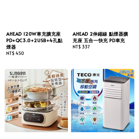
AHEAD 120W車充擴充座
AHEAD 2伸縮線 點煙器擴
PD+QC3.0+2USB+4孔點
充座 五合一快充 PD車充
煙器
Regular
NT$ 337
Regular
NT$ 450
price
price