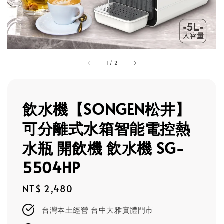
1
/
2
飲水機【SONGEN松井】
可分離式水箱智能電控熱
水瓶 開飲機 飲水機 SG-
5504HP
Regular
NT$ 2,480
price
台灣本土經營 台中大雅實體門市