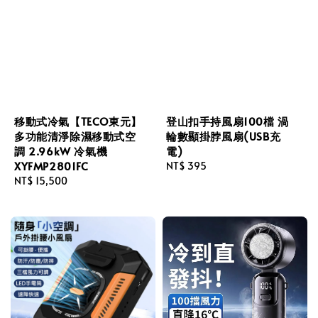
移動式冷氣【TECO東元】
登山扣手持風扇100檔 渦
多功能清淨除濕移動式空
輪數顯掛脖風扇(USB充
調 2.96kW 冷氣機
電)
XYFMP2801FC
Regular
NT$ 395
Regular
NT$ 15,500
price
price