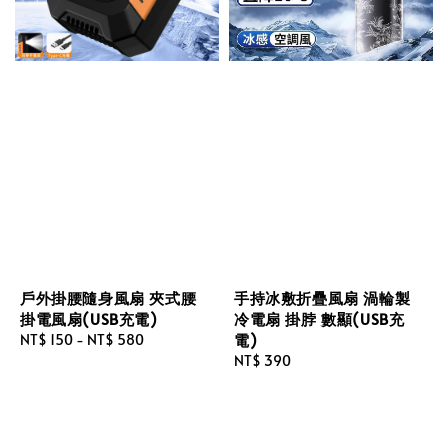
戶外掛腰隨身風扇 夾式腰
手持冰敷折疊風扇 渦輪製
掛電風扇(USB充電)
冷電扇 掛脖 數顯(USB充
電)
Regular
NT$ 150
-
NT$ 580
price
Regular
NT$ 390
price