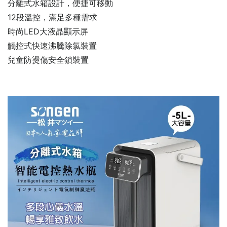
分離式水箱設計，便捷可移動
12段溫控，滿足多種需求
時尚LED大液晶顯示屏
觸控式快速沸騰除氯裝置
兒童防燙傷安全鎖裝置