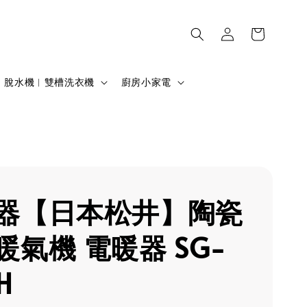
脫水機︱雙槽洗衣機
廚房小家電
器【日本松井】陶瓷
暖氣機 電暖器 SG-
H