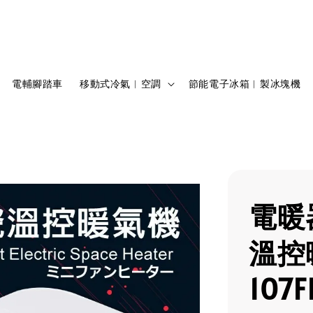
電輔腳踏車
移動式冷氣︱空調
節能電子冰箱︱製冰塊機
電暖
溫控
107F