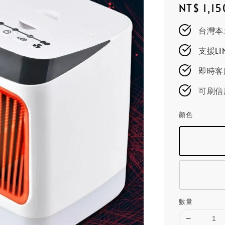
Regular
NT$ 1,15
price
台灣本
支援L
即時客服
可刷信
顏色
數量