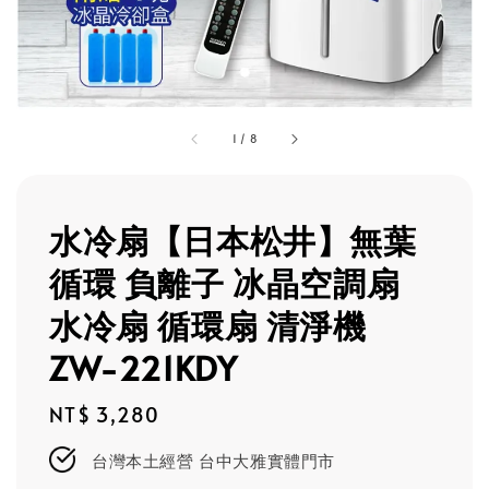
1
/
8
水冷扇【日本松井】無葉
循環 負離子 冰晶空調扇
水冷扇 循環扇 清淨機
ZW-221KDY
Regular
NT$ 3,280
price
台灣本土經營 台中大雅實體門市