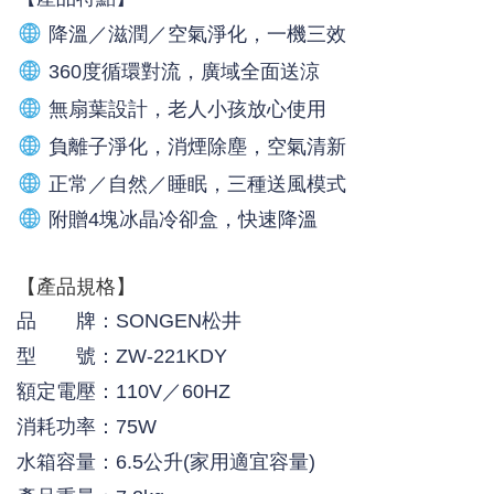
降溫／滋潤／空氣淨化，一機三效
360度循環對流，廣域全面送涼
無扇葉設計，老人小孩放心使用
負離子淨化，消煙除塵，空氣清新
正常／自然／睡眠，三種送風模式
附贈4塊冰晶冷卻盒，快速降溫
【產品規格】
品 牌：SONGEN松井
型 號：ZW-221KDY
額定電壓：110V／60HZ
消耗功率：75W
水箱容量：6.5公升(家用適宜容量)