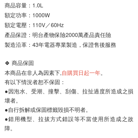
商品容量：1.0L
額定功率：1000W
額定電壓：110V／60Hz
產品保證：明台產物保險2000萬產品責任險
製造沿革：43年電器專業製造，保證售後服務
🍀 
商品保固
自購買日起一年
。
本商品在非人為因素下,
有以下情況者恕不保固：
●因泡水、受潮、撞擊、刮傷、拉扯過度所造成之損
壞者。
●自行拆解或保固標籤毀損不明者。
●錯用機型、拉拔方式錯誤等不當使用所造成之故
障。