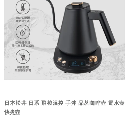
日本松井 日系 飛梭溫控 手沖 品茗咖啡壺 電水壺
快煮壺