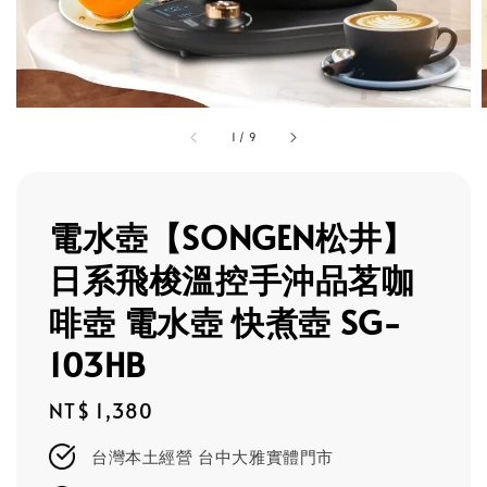
1
/
9
電水壺【SONGEN松井】
日系飛梭溫控手沖品茗咖
啡壺 電水壺 快煮壺 SG-
103HB
Regular
NT$ 1,380
price
台灣本土經營 台中大雅實體門市