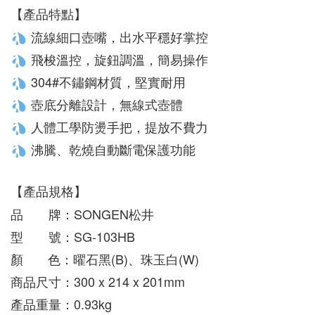
【產品特點】
 流線細口壺嘴，出水平穩好掌控
 飛梭溫控，旋鈕調溫，簡易操作
 304#不鏽鋼材質，堅實耐用
 壺底分離設計，無線式壺體
 人體工學防燙手把，提放不費力
 沸騰、乾燒自動斷電保護功能
【產品規格】
品　　牌：SONGEN松井
型　　號：SG-103HB
顏       色：曜石黑
(B)、珠玉白(W)
商品尺寸：300 x 214 x 201mm
產品重量：0.93kg