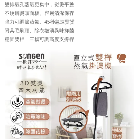
雙排氣孔蒸氣更集中，熨燙平整
不銹鋼燙頭面板、容易清潔保存
強力可調節蒸氣、45秒急速熨燙
附具毛刷頭、除衣皺消異味抑菌
穩固雙桿，三檔可調高度支撐桿