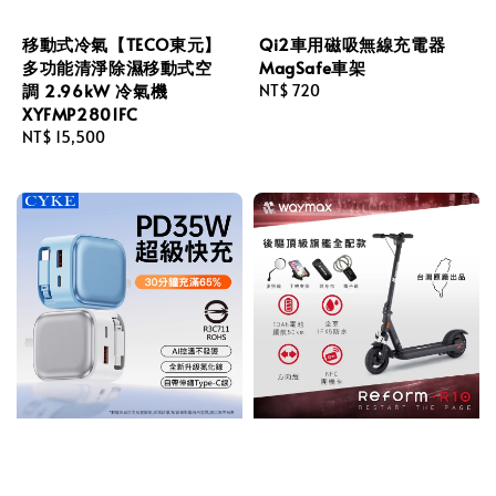
移動式冷氣【TECO東元】
Qi2車用磁吸無線充電器
多功能清淨除濕移動式空
MagSafe車架
調 2.96kW 冷氣機
Regular
NT$ 720
XYFMP2801FC
price
Regular
NT$ 15,500
price