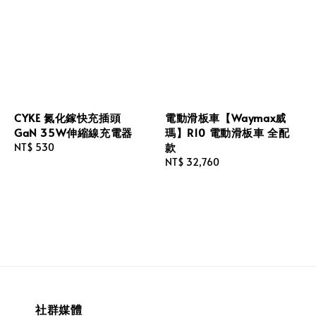
CYKE 氮化鎵快充插頭
電動滑板車【Waymax威
GaN 35W伸縮線充電器
瑪】R10 電動滑板車 全配
款
Regular
NT$ 530
price
Regular
NT$ 32,760
price
社群媒體