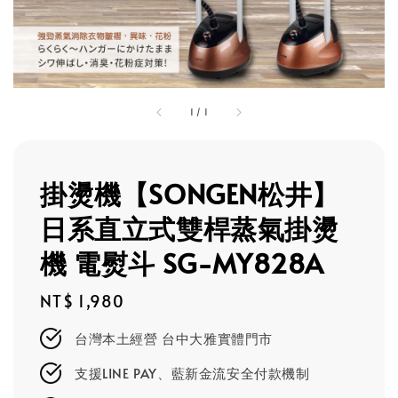
1
/
1
掛燙機【SONGEN松井】
日系直立式雙桿蒸氣掛燙
機 電熨斗 SG-MY828A
Regular
NT$ 1,980
price
台灣本土經營 台中大雅實體門市
支援LINE PAY、藍新金流安全付款機制