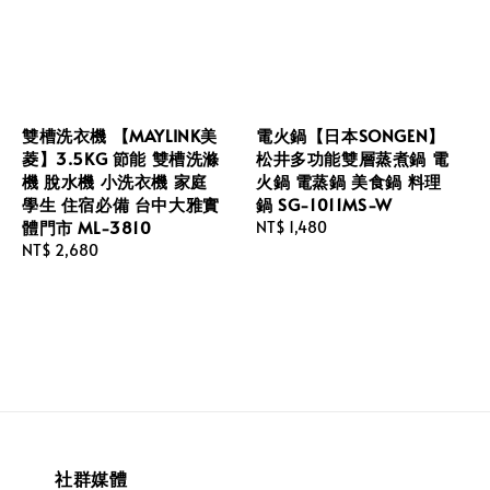
雙槽洗衣機 【MAYLINK美
電火鍋【日本SONGEN】
菱】3.5KG 節能 雙槽洗滌
松井多功能雙層蒸煮鍋 電
機 脫水機 小洗衣機 家庭
火鍋 電蒸鍋 美食鍋 料理
學生 住宿必備 台中大雅實
鍋 SG-1011MS-W
體門市 ML-3810
Regular
NT$ 1,480
Regular
NT$ 2,680
price
price
社群媒體