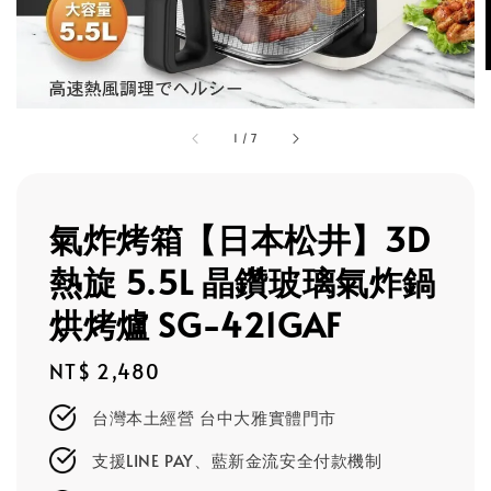
1
/
7
氣炸烤箱【日本松井】3D
熱旋 5.5L 晶鑽玻璃氣炸鍋
烘烤爐 SG-421GAF
Regular
NT$ 2,480
price
台灣本土經營 台中大雅實體門市
支援LINE PAY、藍新金流安全付款機制