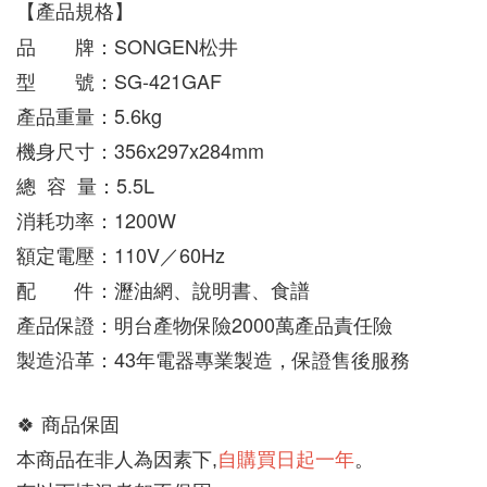
【產品規格】
品　　牌：SONGEN松井
型　　號：SG-421GAF
產品重量：5.6kg
機身尺寸：356x297x284mm
總  容  量：5.5L
消耗功率：1200W
額定電壓：110V／60Hz
配　　件：瀝油網、說明書、食譜
產品保證：明台產物保險2000萬產品責任險
製造沿革：43年電器專業製造，保證售後服務
🍀 
商品保固
自購買日起一年
。
本商品在非人為因素下,