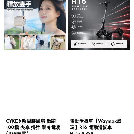
CYKE冷敷掛腰風扇 數顯
電動滑板車【Waymax威
100檔 夾傘 掛脖 製冷電扇
瑪】R16 電動滑板車
(USB充電)
Regular
NT$ 69,999