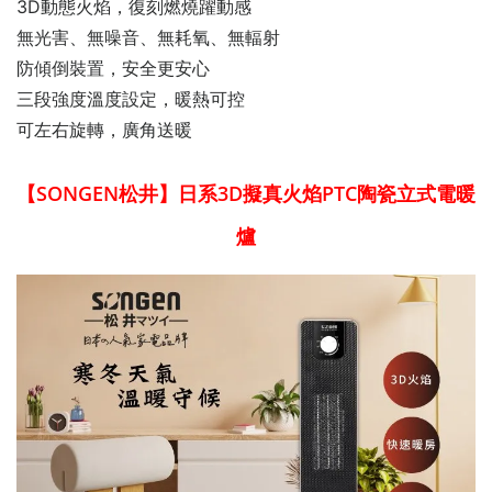
3D動態火焰，復刻燃燒躍動感
無光害、無噪音、無耗氧、無輻射
防傾倒裝置，安全更安心
三段強度溫度設定，暖熱可控
可左右旋轉，廣角送暖
【SONGEN松井】日系3D擬真火焰PTC陶瓷立式電暖
爐