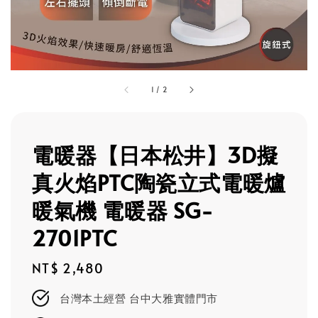
1
/
2
電暖器【日本松井】3D擬
真火焰PTC陶瓷立式電暖爐
暖氣機 電暖器 SG-
2701PTC
Regular
NT$ 2,480
price
台灣本土經營 台中大雅實體門市