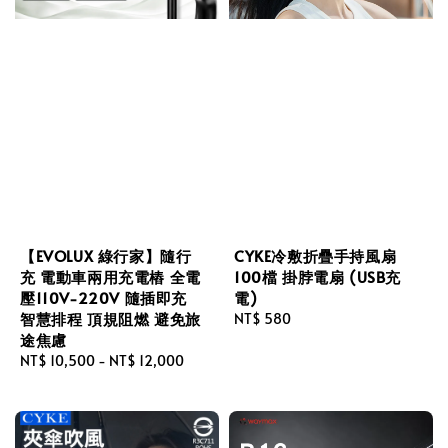
【EVOLUX 綠行家】隨行
CYKE冷敷折疊手持風扇
充 電動車兩用充電樁 全電
100檔 掛脖電扇 (USB充
壓110V-220V 隨插即充
電)
智慧排程 頂規阻燃 避免旅
Regular
NT$ 580
途焦慮
price
Regular
NT$ 10,500
-
NT$ 12,000
price