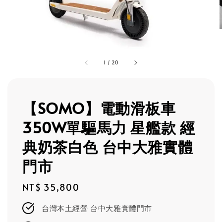
1
/
20
【SOMO】電動滑板車
350W單驅馬力 星艦款 經
典奶茶白色 台中大雅實體
門市
Regular
NT$ 35,800
price
台灣本土經營 台中大雅實體門市