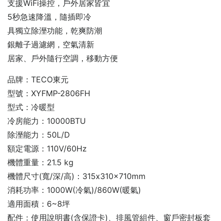
支援WiFi操控，戶外居家皆宜
5秒急速降溫，隨插即冷
具獨立除溼功能，乾爽防潮
銀離子過濾網，空氣清新
居家、戶外隨行空調，移動方便
品牌：TECO東元
型號：XYFMP-2806FH
型式：冷暖型
冷房能力：10000BTU
除溼能力：50L/D
額定電源：110V/60Hz
機體重量：21.5 kg
機體尺寸(寬/深/高)：315x310x710mm
消耗功率：1000W(冷氣)/860W(暖氣)
適用面積：6~8坪
配件：使用說明書(含保證卡)、排風管組件、窗戶密封板套