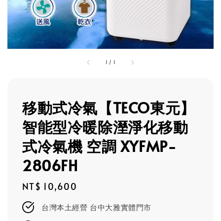
1
/
1
移動式冷氣【TECO東元】
智能型冷暖除溼淨化移動
式冷氣機 空調 XYFMP-
2806FH
Regular
NT$ 10,600
price
台灣本土經營 台中大雅實體門市