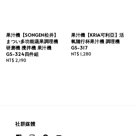
果汁機【SONGEN松井】
果汁機【KRIA可利亞】活
まつい多功能蔬果調理機
氧隨行杯果汁機 調理機
研磨機 攪拌機 果汁機
GS-317
GS-324四件組
Regular
NT$ 1,280
Regular
NT$ 2,190
price
price
社群媒體