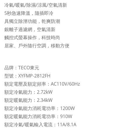
冷氣/暖氣/除濕/涼風/空氣清新
5秒急速降溫，隨插即冷
具獨立除溼功能，乾爽防潮
銀離子過濾網，空氣清新
觸控式螢幕操作，科技時尚
居家、戶外隨行空調，移動方便
品牌：TECO東元
型號：XYFMP-2812FH
額定電壓及額定頻率：AC110V/60Hz
額定冷氣能力：2.72kW
額定暖氣能力：2.34kW
額定冷氣能力消耗電功率：1200W
額定暖氣能力消耗電功率：910W
額定冷氣/暖氣輸入電流：11A/8.1A