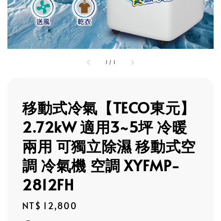
1
/
1
移動式冷氣【TECO東元】
2.72kW 適用3~5坪 冷暖
兩用 可獨立除濕 移動式空
調 冷氣機 空調 XYFMP-
2812FH
Regular
NT$ 12,800
price