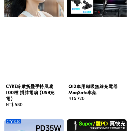
CYKE冷敷折疊手持風扇
Qi2車用磁吸無線充電器
100檔 掛脖電扇 (USB充
MagSafe車架
電)
Regular
NT$ 720
Regular
NT$ 580
price
price