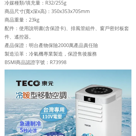
冷媒種類/填充量：R32/255g
商品尺寸(寬x深x高)：350x353x705mm
商品重量：23kg
配件：使用說明書(含保證卡)、排風管組件、窗戶密封板套
件、遙控器。
產品保證：明台產物保險2000萬產品責任險
製造沿革：冷氣機專業製造，保證售後服務
BSMI商品認證字號：R73998