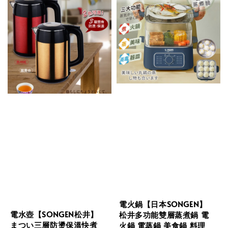
電火鍋【日本SONGEN】
電水壺【SONGEN松井】
松井多功能雙層蒸煮鍋 電
まつい三層防燙保溫快煮
火鍋 電蒸鍋 美食鍋 料理