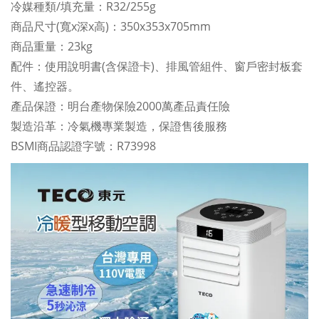
冷媒種類/填充量：R32/255g
商品尺寸(寬x深x高)：350x353x705mm
商品重量：23kg
配件：使用說明書(含保證卡)、排風管組件、窗戶密封板套
件、遙控器。
產品保證：明台產物保險2000萬產品責任險
製造沿革：冷氣機專業製造，保證售後服務
BSMI商品認證字號：R73998