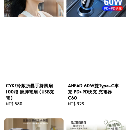
CYKE冷敷折疊手持風扇
AHEAD 60W雙Type-C車
100檔 掛脖電扇 (USB充
充 PD+PD快充 充電器
電)
C60
Regular
NT$ 580
Regular
NT$ 329
price
price