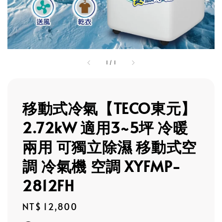
1
/
1
移動式冷氣【TECO東元】
2.72kW 適用3~5坪 冷暖
兩用 可獨立除濕 移動式空
調 冷氣機 空調 XYFMP-
2812FH
Regular
NT$ 12,800
price