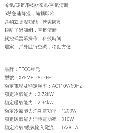
冷氣/暖氣/除濕/涼風/空氣清新
5秒急速降溫，隨插即冷
具獨立除溼功能，乾爽防潮
銀離子過濾網，空氣清新
觸控式螢幕操作，科技時尚
居家、戶外隨行空調，移動方便
品牌：TECO東元
型號：XYFMP-2812FH
額定電壓及額定頻率：AC110V/60Hz
額定冷氣能力：2.72kW
額定暖氣能力：2.34kW
額定冷氣能力消耗電功率：1200W
額定暖氣能力消耗電功率：910W
額定冷氣/暖氣輸入電流：11A/8.1A