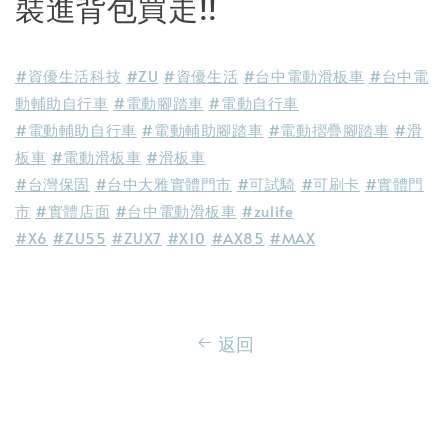
裝進背包買走!!
#資優生活科技
#ZU
#資優生活
#台中電動滑板車
#台中電
動輔助自行車
#電動腳踏車
#電動自行車
#電動輔助自行車
#電動輔助腳踏車
#電動摺疊腳踏車
#滑
板車
#電動滑板車
#滑板車
#台灣保固
#台中大雅實體門市
#可試騎
#可刷卡
#實體門
市
#實體店面
#台中電動滑板車
#zulife
#X6
#ZU55
#ZUX7
#X10
#AX85
#MAX
返回