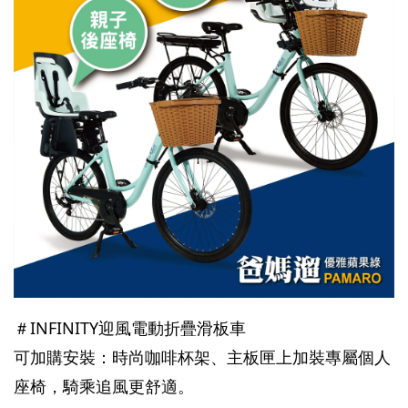
＃INFINITY迎風電動折疊滑板車
可加購安裝：時尚咖啡杯架、主板匣上加裝專屬個人
座椅，騎乘追風更舒適。