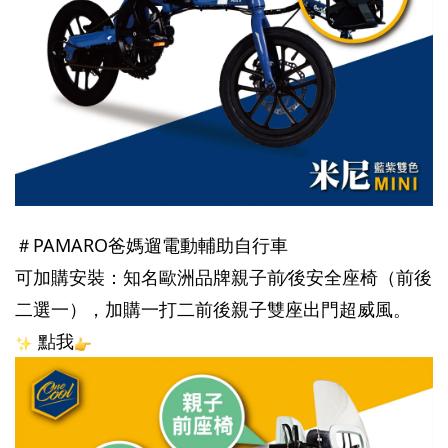
＃PAMARO爸媽遛電動輔助自行車
可加購安裝：知名歐洲品牌親子前∕後安全座椅（前後
二選一），加購一打二前後親子雙座出門超威風。
 點我