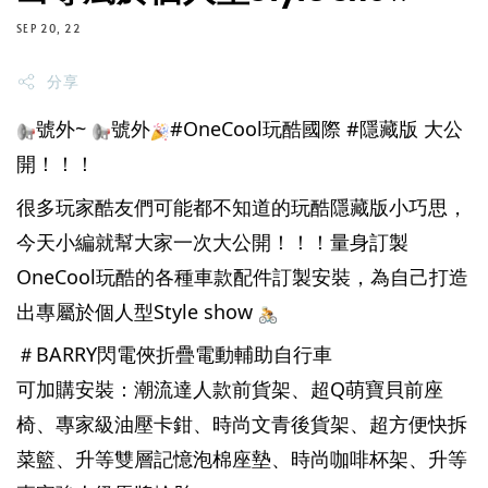
SEP 20, 22
分享
號外~ 
號外
#OneCool玩酷國際
#隱藏版
 大公
開！！！
很多玩家酷友們可能都不知道的玩酷隱藏版小巧思，
今天小編就幫大家一次大公開！！！量身訂製
OneCool玩酷的各種車款配件訂製安裝，為自己打造
出專屬於個人型Style show 
＃BARRY閃電俠折疊電動輔助自行車
可加購安裝：潮流達人款前貨架、超Q萌寶貝前座
椅、專家級油壓卡鉗、時尚文青後貨架、超方便快拆
菜籃、升等雙層記憶泡棉座墊、時尚咖啡杯架、升等