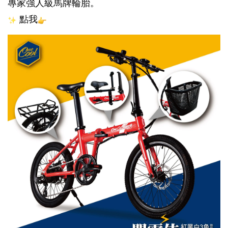
專家強人級馬牌輪胎。
 點我