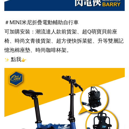
＃MINI米尼折疊電動輔助自行車
可加購安裝：潮流達人款前貨架、超Q萌寶貝前座
椅、時尚文青後貨架、超方便快拆菜籃、升等雙層記
憶泡棉座墊、時尚咖啡杯架。
 點我