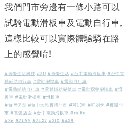
我們門市旁邊有一條小路可以
試騎電動滑板車及電動自行車,
這樣比較可以實際體驗騎在路
上的感覺唷!
#資優生活科技
#ZU
#資優生活
#台中電動滑板車
#台中電
動輔助自行車
#電動腳踏車
#電動自行車
#電動輔助自行車
#電動輔助腳踏車
#電動摺疊腳踏車
#滑
板車
#電動滑板車
#滑板車
#台灣保固
#台中大雅實體門市
#可試騎
#可刷卡
#實體門
市
#實體店面
#台中電動滑板車
#zulife
#X6
#ZU55
#ZUX7
#X10
#AX8