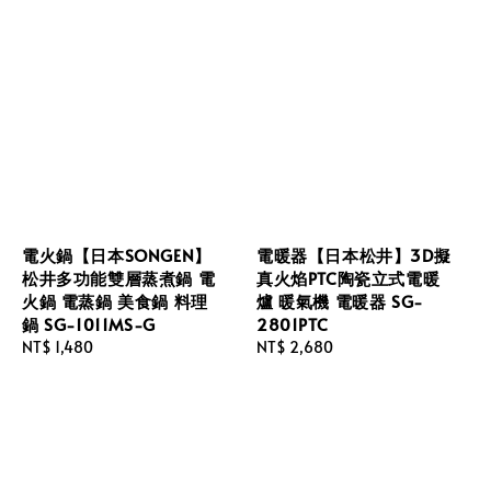
電火鍋【日本SONGEN】
電暖器【日本松井】3D擬
松井多功能雙層蒸煮鍋 電
真火焰PTC陶瓷立式電暖
火鍋 電蒸鍋 美食鍋 料理
爐 暖氣機 電暖器 SG-
鍋 SG-1011MS-G
2801PTC
Regular
NT$ 1,480
Regular
NT$ 2,680
price
price