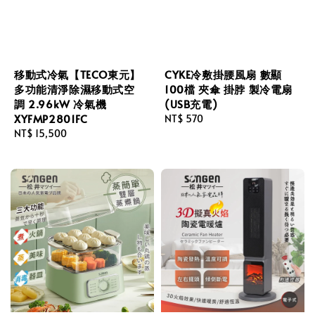
移動式冷氣【TECO東元】
CYKE冷敷掛腰風扇 數顯
多功能清淨除濕移動式空
100檔 夾傘 掛脖 製冷電扇
調 2.96kW 冷氣機
(USB充電)
XYFMP2801FC
Regular
NT$ 570
Regular
NT$ 15,500
price
price