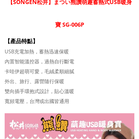
【SONGEN松井】まつい熊讚萌趣蓄熱式USB暖身
寶 SG-006P
【產品特點】
USB充電加熱，蓄熱迅速保暖
內置智能溫控器，過熱自行斷電
卡哇伊超萌可愛，毛絨柔順細膩
外出、旅行、露營隨行保暖
雙向插手環抱式設計，貼心溫暖
寬頻電壓，台灣或出國皆通用