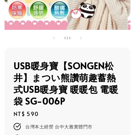
1
/
1
USB暖身寶【SONGEN松
井】まつい熊讚萌趣蓄熱
式USB暖身寶 暖暖包 電暖
袋 SG-006P
Regular
NT$ 590
price
台灣本土經營 台中大雅實體門市