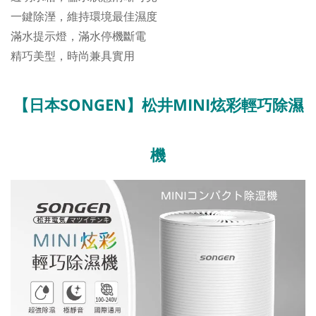
一鍵除溼，維持環境最佳濕度
滿水提示燈，滿水停機斷電
精巧美型，時尚兼具實用
【日本SONGEN】松井MINI炫彩輕巧除濕
機