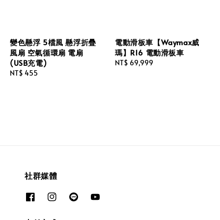
變色懸浮 5檔風 懸浮折疊
電動滑板車【Waymax威
風扇 空氣循環扇 電扇
瑪】R16 電動滑板車
(USB充電)
Regular
NT$ 69,999
Regular
NT$ 455
price
price
社群媒體