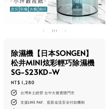
1
/
1
除濕機【日本SONGEN】
松井MINI炫彩輕巧除濕機
SG-S23KD-W
Regular
NT$ 1,280
price
台灣本土經營 台中大雅實體門市
支援LINE PAY、藍新金流安全付款機制