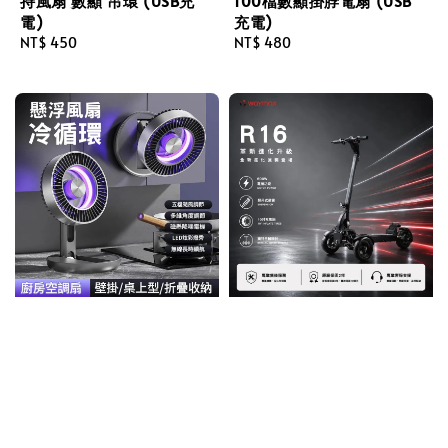
持風扇 數顯 吊環 (USB充
100檔數顯掛脖電扇 (USB
電)
充電)
Regular
NT$ 450
Regular
NT$ 480
price
price