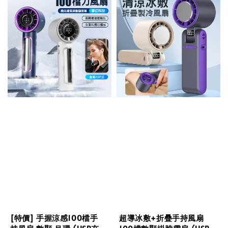
[特價] 手握涼感100檔手
超導冰敷+折疊手持風扇