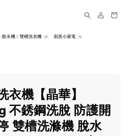
脫水機︱雙槽洗衣機
廚房小家電
洗衣機【晶華】
kg 不銹鋼洗脫 防護開
停 雙槽洗滌機 脫水