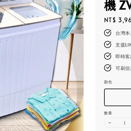
機 Z
Regular
NT$ 3,9
price
台灣本
支援L
即時客服
可刷信
顏色
數量