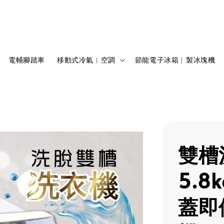
電輔腳踏車
移動式冷氣︱空調
節能電子冰箱︱製冰塊機
雙槽
5.8
蓋即