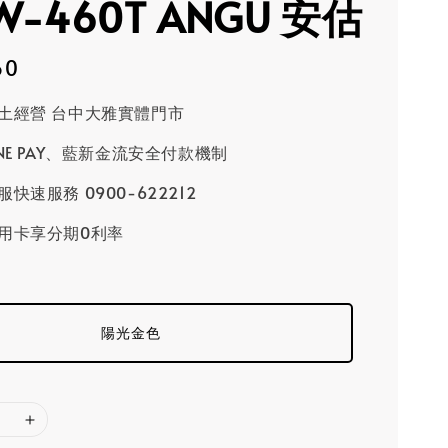
W-460T ANGU 安估
60
土經營 台中大雅實體門市
INE PAY、藍新金流安全付款機制
快速服務 0900-622212
用卡享分期0利率
陽光金色