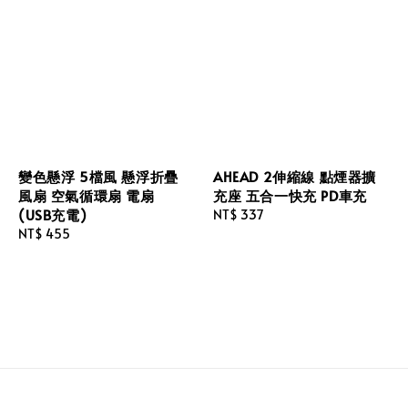
變色懸浮 5檔風 懸浮折疊
AHEAD 2伸縮線 點煙器擴
風扇 空氣循環扇 電扇
充座 五合一快充 PD車充
(USB充電)
Regular
NT$ 337
Regular
NT$ 455
price
price