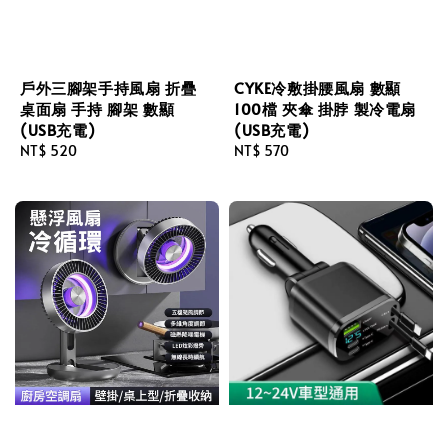
戶外三腳架手持風扇 折疊
CYKE冷敷掛腰風扇 數顯
桌面扇 手持 腳架 數顯
100檔 夾傘 掛脖 製冷電扇
(USB充電)
(USB充電)
Regular
NT$ 520
Regular
NT$ 570
price
price