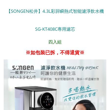
【SONGEN松井】4.3L彩屛瞬熱式智能濾淨飲水機
SG-KT408C專用濾芯
四入組
※如包裝已拆，不得退貨※