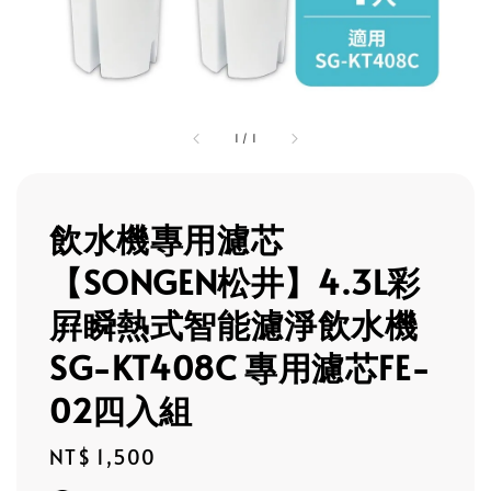
1
/
1
飲水機專用濾芯
【SONGEN松井】4.3L彩
屛瞬熱式智能濾淨飲水機
SG-KT408C 專用濾芯FE-
02四入組
Regular
NT$ 1,500
price