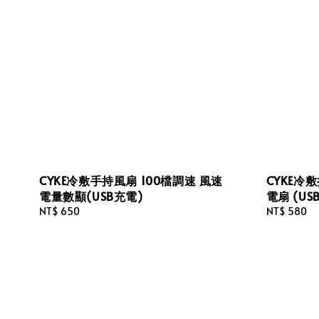
CYKE冷敷手持風扇 100檔調速 風速
CYKE冷
電量數顯(USB充電)
電扇 (US
Regular
NT$ 650
Regular
NT$ 580
price
price