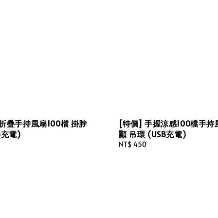
敷折疊手持風扇100檔 掛脖
[特價] 手握涼感100檔手持
B充電)
顯 吊環 (USB充電)
Regular
NT$ 450
price