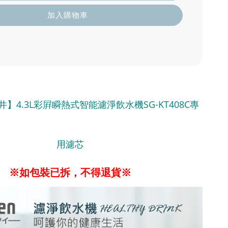
加入購物車
井】4.3L彩屛瞬熱式智能濾淨飲水機SG-KT408C專
用濾芯
※如包裝已拆，不得退貨※