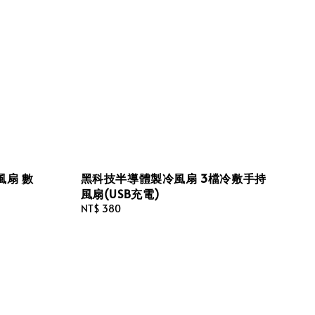
風扇 數
黑科技半導體製冷風扇 3檔冷敷手持
風扇(USB充電)
Regular
NT$ 380
price