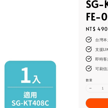
SG-
FE-
Regular
NT$ 490
price
台灣本
支援L
即時客服
可刷信
數量