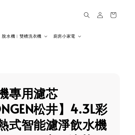
脫水機︱雙槽洗衣機
廚房小家電
機專用濾芯
NGEN松井】4.3L彩
熱式智能濾淨飲水機