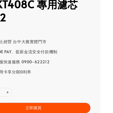
KT408C 專用濾芯
02
土經營 台中大雅實體門市
INE PAY、藍新金流安全付款機制
快速服務 0900-622212
用卡享分期0利率
立即購買