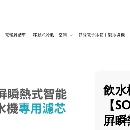
電輔腳踏車
移動式冷氣︱空調
節能電子冰箱︱製冰塊機
飲水
【SO
屛瞬