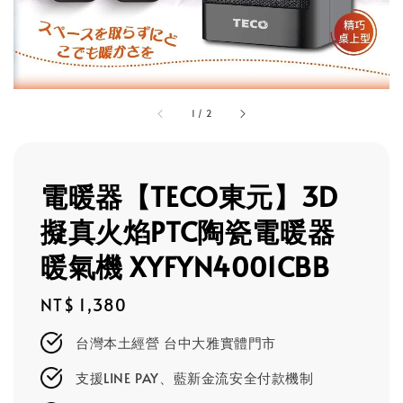
1
/
2
電暖器【TECO東元】3D
擬真火焰PTC陶瓷電暖器
暖氣機 XYFYN4001CBB
Regular
NT$ 1,380
price
台灣本土經營 台中大雅實體門市
支援LINE PAY、藍新金流安全付款機制