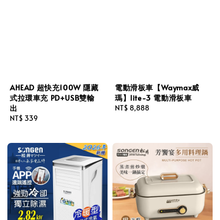
AHEAD 超快充100W 隱藏
電動滑板車【Waymax威
式拉環車充 PD+USB雙輸
瑪】lite-3 電動滑板車
出
Regular
NT$ 8,888
Regular
NT$ 339
price
price