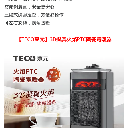
防傾倒裝置，安全更安心
三段式調節溫控，方便易操作
可左右旋轉，廣角送暖
【TECO東元】3D擬真火焰PTC陶瓷電暖器