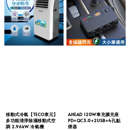
移動式冷氣【TECO東元】
AHEAD 120W車充擴充座
多功能清淨除濕移動式空
PD+QC3.0+2USB+4孔點
調 2.96kW 冷氣機
煙器