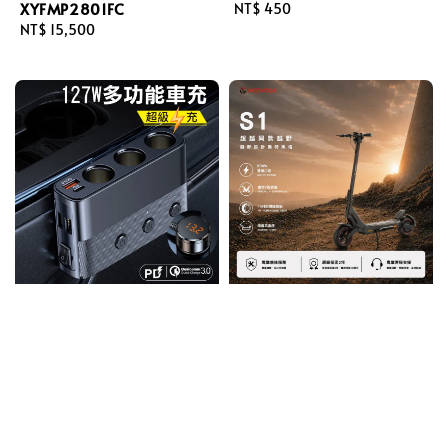
XYFMP2801FC
Regular
NT$ 450
Regular
NT$ 15,500
price
price