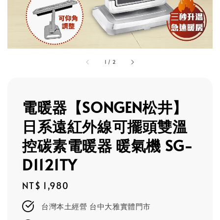
1
/
2
電暖器【SONGEN松井】
日系遠紅外線可擺頭雙溫
控碳素電暖器 暖氣機 SG-
D1121TY
Regular
NT$ 1,980
price
台灣本土經營 台中大雅實體門市