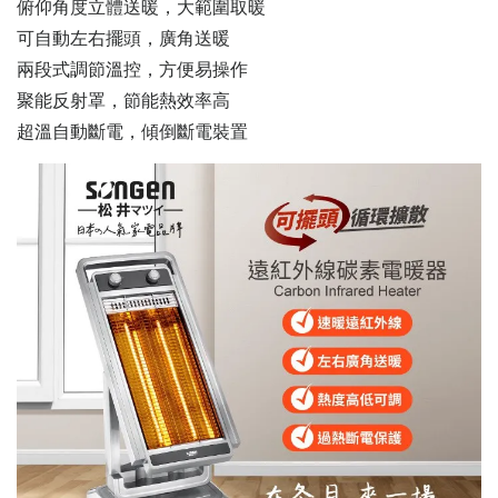
俯仰角度立體送暖，大範圍取暖
可自動左右擺頭，廣角送暖
兩段式調節溫控，方便易操作
聚能反射罩，節能熱效率高
超溫自動斷電，傾倒斷電裝置