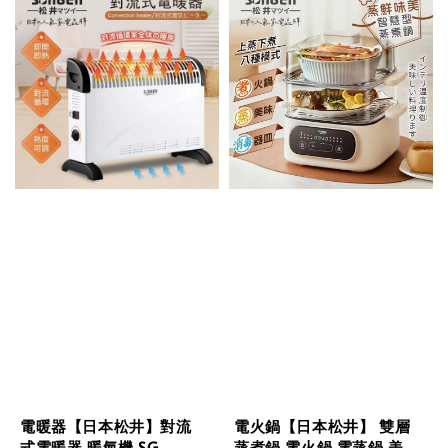
電暖器【日本松井】對流
電火鍋【日本松井】 雙層
式電暖器 暖氣機 SG-
蒸煮鍋 電火鍋 電蒸鍋 美