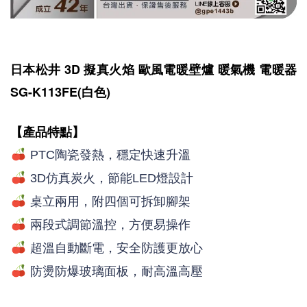
日本松井 3D 擬真火焰 歐風電暖壁爐 暖氣機 電暖器
SG-K113FE(白色)
【產品特點】
PTC陶瓷發熱，穩定快速升溫
3D仿真炭火，節能LED燈設計
桌立兩用，附四個可拆卸腳架
兩段式調節溫控，方便易操作
超溫自動斷電，安全防護更放心
防燙防爆玻璃面板，耐高溫高壓