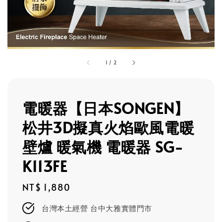
1
/
2
電暖器【日本SONGEN】
松井3D擬真火焰歐風電暖
壁爐 暖氣機 電暖器 SG-
K113FE
Regular
NT$ 1,880
price
台灣本土經營 台中大雅實體門市