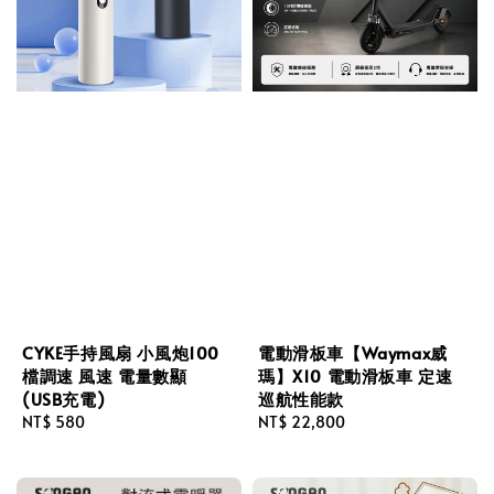
CYKE手持風扇 小風炮100
電動滑板車【Waymax威
檔調速 風速 電量數顯
瑪】X10 電動滑板車 定速
(USB充電)
巡航性能款
Regular
NT$ 580
Regular
NT$ 22,800
price
price