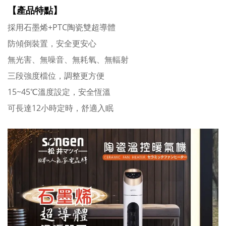
【產品特點】
採用石墨烯+PTC陶瓷雙超導體
防傾倒裝置，安全更安心
無光害、無噪音、無耗氧、無輻射
三段強度檔位，調整更方便
15~45℃溫度設定，安全恆溫
可長達12小時定時，舒適入眠