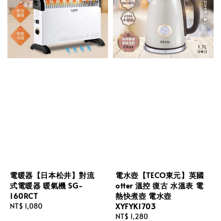
電暖器【日本松井】對流
電水壺【TECO東元】英國
式電暖器 暖氣機 SG-
otter 溫控 復古 水溫表 電
160RCT
熱快煮壺 電水壺
XYFYK1703
Regular
NT$ 1,080
price
Regular
NT$ 1,280