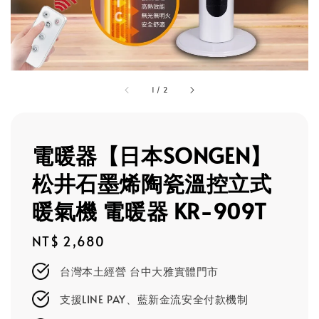
1
/
2
電暖器【日本SONGEN】
松井石墨烯陶瓷溫控立式
暖氣機 電暖器 KR-909T
Regular
NT$ 2,680
price
台灣本土經營 台中大雅實體門市
支援LINE PAY、藍新金流安全付款機制