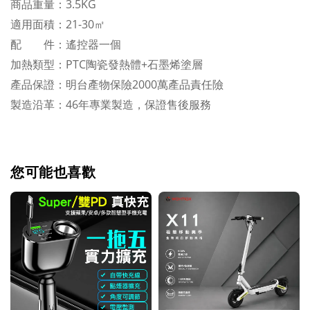
商品重量：3.5KG
適用面積：21-30㎡
配 件：遙控器一個
加熱類型：PTC陶瓷發熱體+石墨烯塗層
產品保證：明台產物保險2000萬產品責任險
製造沿革：46年專業製造，保證售後服務
您可能也喜歡