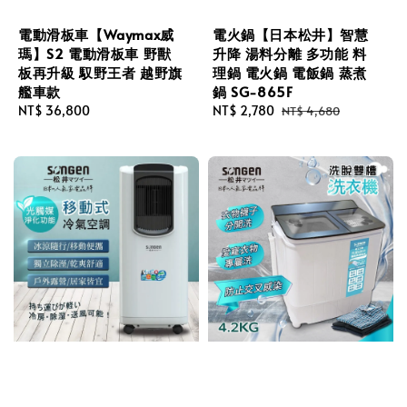
電動滑板車【Waymax威
電火鍋【日本松井】智慧
瑪】S2 電動滑板車 野獸
升降 湯料分離 多功能 料
板再升級 馭野王者 越野旗
理鍋 電火鍋 電飯鍋 蒸煮
艦車款
鍋 SG-865F
Regular
NT$ 36,800
Sale
NT$ 2,780
Regular
NT$ 4,680
price
price
price