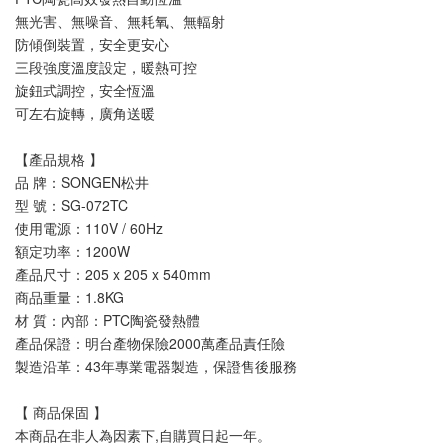
無光害、無噪音、無耗氧、無輻射
防傾倒裝置，安全更安心
三段強度溫度設定，暖熱可控
旋鈕式調控，安全恆溫
可左右旋轉，廣角送暖
【產品規格 】
品 牌：SONGEN松井
型 號：SG-072TC
使用電源：110V / 60Hz
額定功率：1200W
產品尺寸：205 x 205 x 540mm
商品重量：1.8KG
材 質：內部：PTC陶瓷發熱體
產品保證：明台產物保險2000萬產品責任險
製造沿革：43年專業電器製造，保證售後服務
【 商品保固 】
本商品在非人為因素下,自購買日起一年。