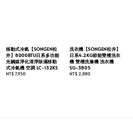
移動式冷氣【SONGEN松
洗衣機【SONGEN松井】
井】8000BTU日系多功能
日系4.2KG節能雙槽洗衣
光觸媒淨化清淨除濕移動
機 雙槽洗滌機 洗衣機
式冷氣機 空調 LC-132KS
SG-3805
Regular
NT$ 7,950
Regular
NT$ 2,880
price
price