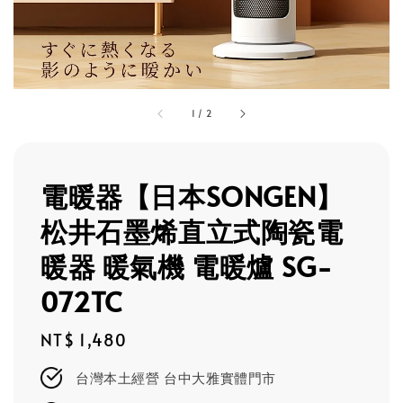
1
/
2
電暖器【日本SONGEN】
松井石墨烯直立式陶瓷電
暖器 暖氣機 電暖爐 SG-
072TC
Regular
NT$ 1,480
price
台灣本土經營 台中大雅實體門市