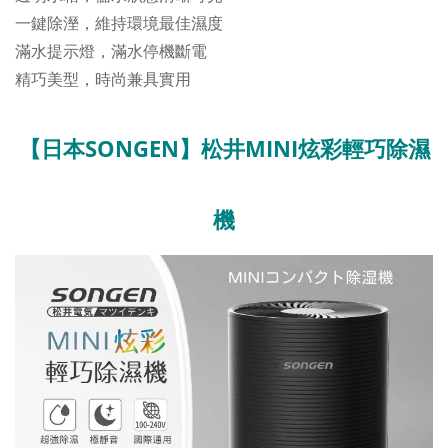
一鍵除溼，維持環境最佳濕度
滿水提示燈，滿水停機斷電
精巧美型，時尚兼具實用
【日本SONGEN】松井MINI炫彩輕巧除濕
機