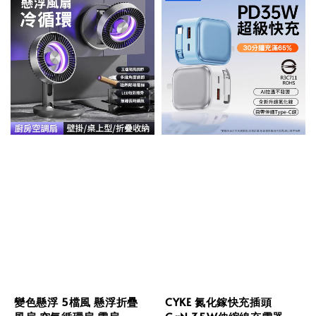
變色懸浮 5檔風 懸浮折疊
CYKE 氮化鎵快充插頭