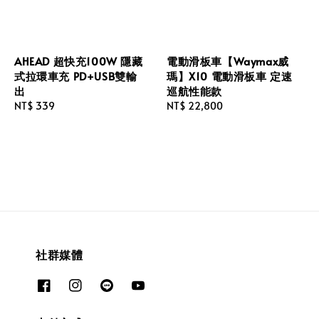
AHEAD 超快充100W 隱藏
電動滑板車【Waymax威
式拉環車充 PD+USB雙輸
瑪】X10 電動滑板車 定速
出
巡航性能款
Regular
NT$ 339
Regular
NT$ 22,800
price
price
社群媒體