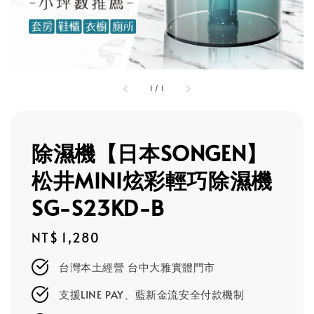
1
/
1
除濕機【日本SONGEN】
松井MINI炫彩輕巧除濕機
SG-S23KD-B
Regular
NT$ 1,280
price
台灣本土經營 台中大雅實體門市
支援LINE PAY、藍新金流安全付款機制