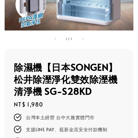
1
/
1
除濕機【日本SONGEN】
松井除溼淨化雙效除溼機
清淨機 SG-S28KD
Regular
NT$ 1,980
price
台灣本土經營 台中大雅實體門市
支援LINE PAY、藍新金流安全付款機制