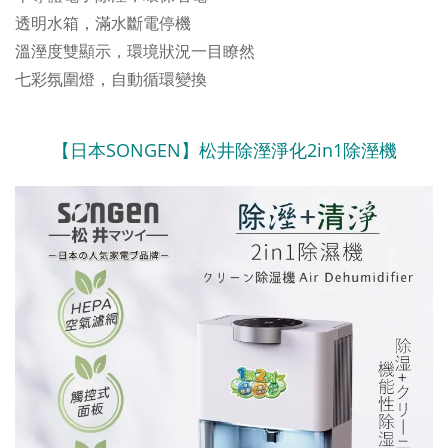
透明水箱，滿水斷電停機
溫溼度雙顯示，環境狀況一目瞭然
七彩氛圍燈，自動循環變換
【日本SONGEN】松井除溼淨化2in1除溼機