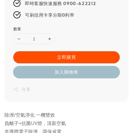
即時客服快速服務 0900-622212
可刷信用卡享分期0利率
數量
立即購買
加入購物車
分享
除溼/空氣淨化 一機雙效
負離子+抗菌UV燈，清新空氣
半導體電子除溼，環保省電