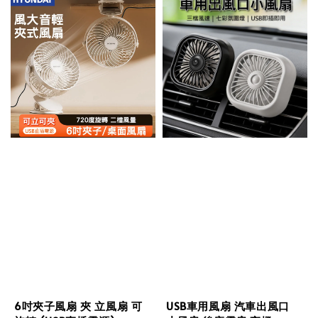
6吋夾子風扇 夾 立風扇 可
USB車用風扇 汽車出風口