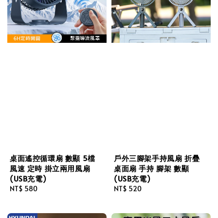
桌面遙控循環扇 數顯 5檔
戶外三腳架手持風扇 折疊
風速 定時 掛立兩用風扇
桌面扇 手持 腳架 數顯
(USB充電)
(USB充電)
Regular
NT$ 580
Regular
NT$ 520
price
price