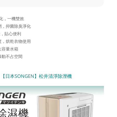
淨化，一機雙效
網，抑菌除臭淨化
能，貼心便利
度，烘乾衣物使用
大容量水箱
移動不占空間
【日本SONGEN】松井清淨除溼機