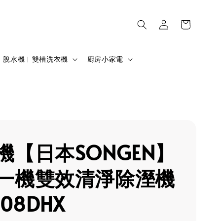
脫水機︱雙槽洗衣機
廚房小家電
機【日本SONGEN】
一機雙效清淨除溼機
108DHX