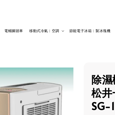
電輔腳踏車
移動式冷氣︱空調
節能電子冰箱︱製冰塊機
除濕
松井
SG-