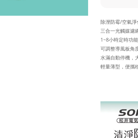
除溼防霉/空氣
三合一光觸媒濾
1~8小時定時功
可調整導風板角
水滿自動停機，
輕量薄型，便攜