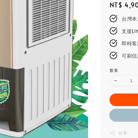
Regular
NT$ 4,9
price
台灣本
支援L
即時客服
可刷信
數量
分享