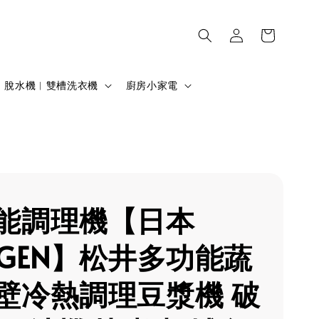
脫水機︱雙槽洗衣機
廚房小家電
能調理機【日本
NGEN】松井多功能蔬
壁冷熱調理豆漿機 破