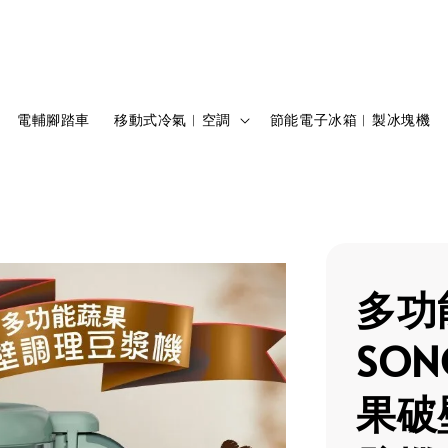
電輔腳踏車
移動式冷氣︱空調
節能電子冰箱︱製冰塊機
多功
SO
果破