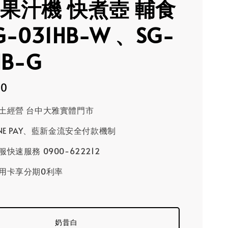
 果汁機 快煮壺 輔食
G-031HB-W 、SG-
HB-G
80
土經營 台中大雅實體門市
INE PAY、藍新金流安全付款機制
快速服務 0900-622212
用卡享分期0利率
奶昔白