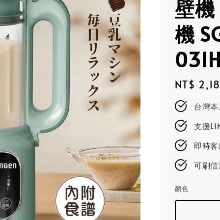
壁機
機 S
031
Regular
NT$ 2,1
price
台灣本
支援L
即時客服
可刷信
顏色