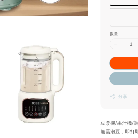
數量
分享
豆漿機/果汁機/
無需泡豆，即打