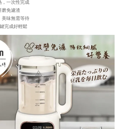
熱，一次性完成
研磨免濾渣
，美味無需等待
一鍵完成好輕鬆