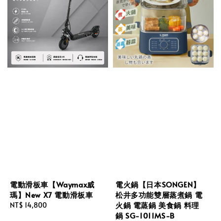
電動滑板車【Waymax威
電火鍋【日本SONGEN】
瑪】New X7 電動滑板車
松井多功能雙層蒸煮鍋 電
火鍋 電蒸鍋 美食鍋 料理
Regular
NT$ 14,800
鍋 SG-1011MS-B
price