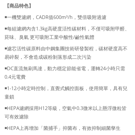
【商品特色】
￭
一機雙濾網，CADR值600m³/h，雙倍吸附過濾
￭
每組濾網內含1.3kg高硬度活性碳材料，不僅可吸附甲醛、
菸味、臭氣 更可吸附工業中酸性/鹼性氣體
￭
濾芯活性碳原料由中鋼集團技術研發製程，碳材硬度高不
易碎裂，不會造成碳粉剝落形成二次污染
￭
DC直流無刷馬達，動力穩定節能省電，運轉24小時只需
0.4元電費
￭
1-12小時定時控制，直覺式觸控面板，使用簡單，具有兒
童鎖
￭
HEPA濾網採用H12等級，空氣中0.3微米以上懸浮微粒皆
可有效濾除
￭
HEPA上再增加「菌捕手」抑菌布，有效抑制細菌孳生