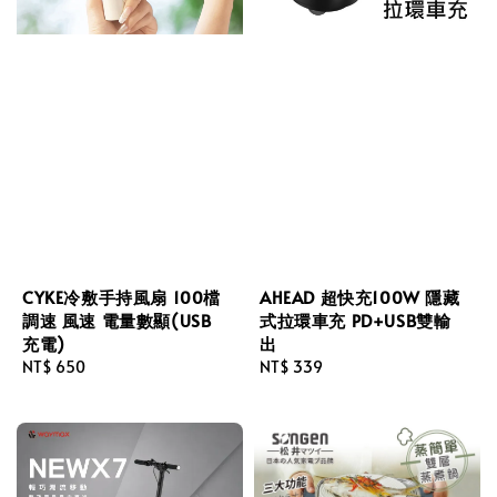
CYKE冷敷手持風扇 100檔
AHEAD 超快充100W 隱藏
調速 風速 電量數顯(USB
式拉環車充 PD+USB雙輸
充電)
出
Regular
NT$ 650
Regular
NT$ 339
price
price