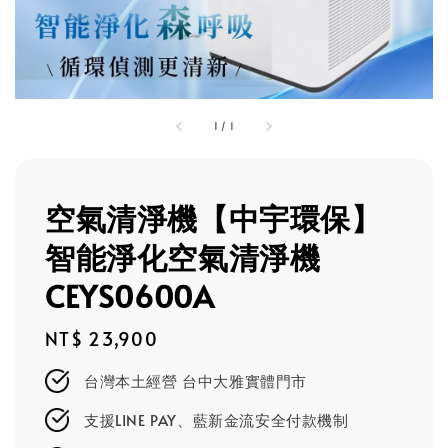
1
/
1
空氣清淨機【中宇環保】
智能淨化空氣清淨機
CEYS0600A
Regular
NT$ 23,900
price
台灣本土經營 台中大雅實體門市
支援LINE PAY、藍新金流安全付款機制