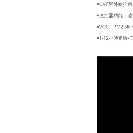
￭UVC紫外線抑
￭遙控器功能：
￭VOC、PM2
￭1-12小時定