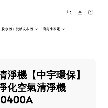
脫水機︱雙槽洗衣機
廚房小家電
清淨機【中宇環保】
淨化空氣清淨機
S0400A