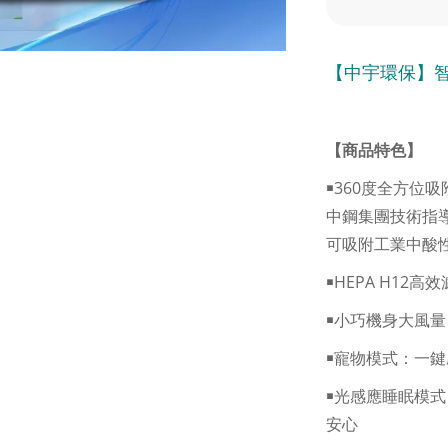
【中宇環保】
【商品特色】
￭360度全方位吸
中鋼集團技術指
可吸附工業中酸
￭HEPA H12
￭小巧機身大風量
￭寵物模式：一
￭光感應睡眠模
安心