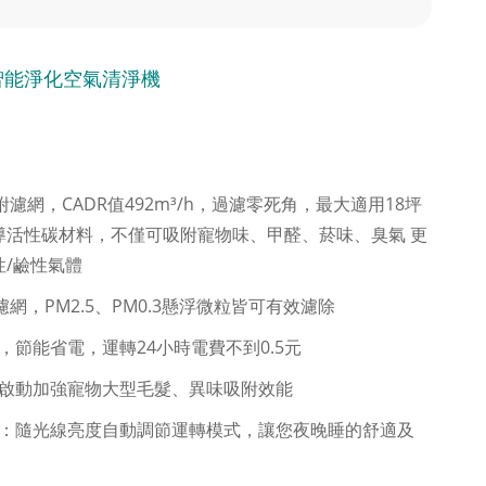
智能淨化空氣清淨機
附濾網，CADR值492m³/h，過濾零死角，最大適用18坪
導活性碳材料，不僅可吸附寵物味、甲醛、菸味、臭氣 更
性/鹼性氣體
高效濾網，PM2.5、PM0.3懸浮微粒皆可有效濾除
，節能省電，運轉24小時電費不到0.5元
鍵啟動加強寵物大型毛髮、異味吸附效能
式：隨光線亮度自動調節運轉模式，讓您夜晚睡的舒適及