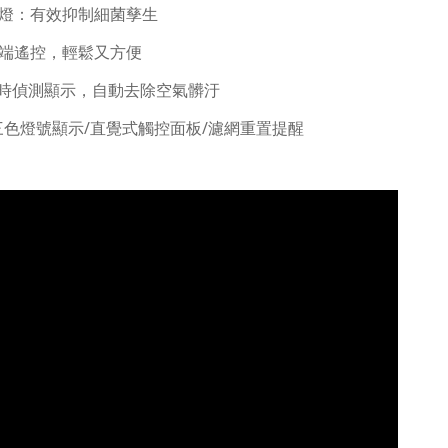
菌燈：有效抑制細菌孳生
遠端遙控，輕鬆又方便
.5即時偵測顯示，自動去除空氣髒汙
時/三色燈號顯示/直覺式觸控面板/濾網重置提醒