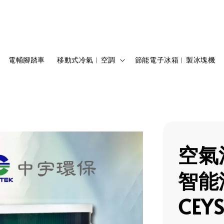
電輔腳踏車
移動式冷氣︱空調
節能電子冰箱︱製冰塊機
空氣
智能
CEY