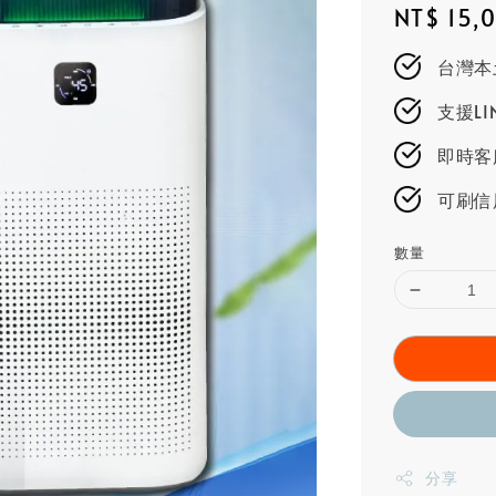
Regular
NT$ 15,
price
台灣本
支援L
即時客服
可刷信
數量
分享