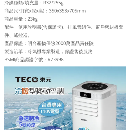
冷媒種類/填充量：R32/255g
商品尺寸(寬x深x高)：350x353x705mm
商品重量：23kg
配件：使用說明書(含保證卡)、排風管組件、窗戶密封板套
件、遙控器。
產品保證：明台產物保險2000萬產品責任險
製造沿革：冷氣機專業製造，保證售後服務
BSMI商品認證字號：R73998