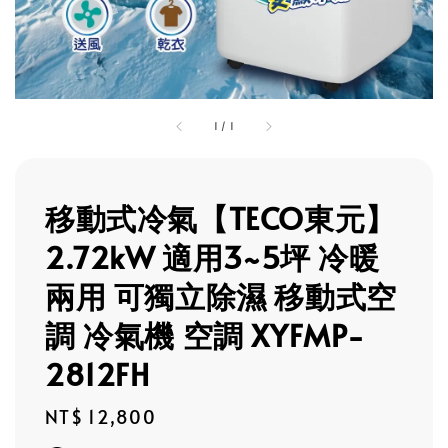
1
/
1
移動式冷氣【TECO東元】
2.72kW 適用3~5坪 冷暖
兩用 可獨立除濕 移動式空
調 冷氣機 空調 XYFMP-
2812FH
Regular
NT$ 12,800
price