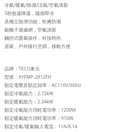
冷氣/暖氣/除濕/涼風/空氣清新
5秒急速降溫，隨插即冷
具獨立除溼功能，乾爽防潮
銀離子過濾網，空氣清新
觸控式螢幕操作，科技時尚
居家、戶外隨行空調，移動方便
品牌：TECO東元
型號：XYFMP-2812FH
額定電壓及額定頻率：AC110V/60Hz
額定冷氣能力：2.72kW
額定暖氣能力：2.34kW
額定冷氣能力消耗電功率：1200W
額定暖氣能力消耗電功率：910W
額定冷氣/暖氣輸入電流：11A/8.1A