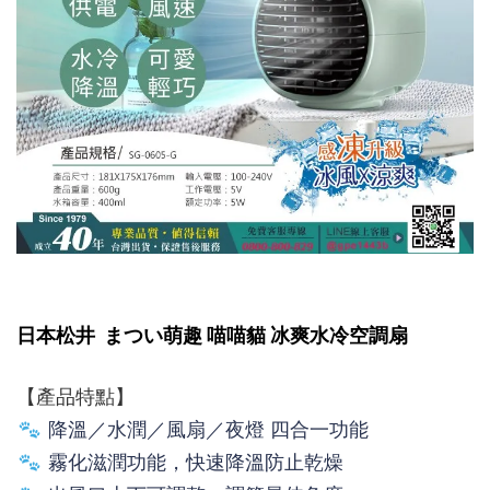
日本松井 まつい萌趣 喵喵貓 冰爽水冷空調扇
【產品特點】
降溫／水潤／風扇／夜燈 四合一功能
霧化滋潤功能，快速降溫防止乾燥