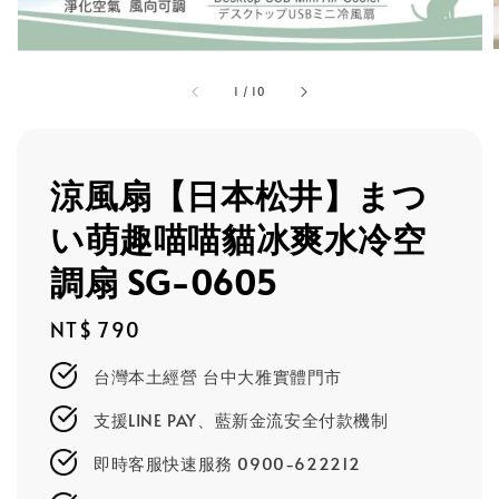
1
/
10
涼風扇【日本松井】まつ
い萌趣喵喵貓冰爽水冷空
調扇 SG-0605
Regular
NT$ 790
price
台灣本土經營 台中大雅實體門市
支援LINE PAY、藍新金流安全付款機制
即時客服快速服務 0900-622212