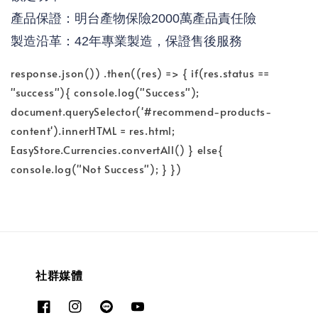
產品保證：明台產物保險2000萬產品責任險
製造沿革：42年專業製造，保證售後服務
response.json()) .then((res) => { if(res.status ==
"success"){ console.log("Success");
document.querySelector('#recommend-products-
content').innerHTML = res.html;
EasyStore.Currencies.convertAll() } else{
console.log("Not Success"); } })
社群媒體