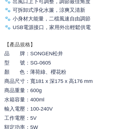
出風口上下可調整，調節最佳角度
可拆卸式淨化水簾，涼爽又清新
小身材大能量，二檔風速自由調節
USB電源接口，家用外出輕鬆供電
【產品規格】
品 牌：SONGEN松井
型 號：SG-0605
顏 色：薄荷綠、
櫻花粉
商品尺寸：寬181 x 深175 x 高176 mm
商品重量：600g
水箱容量：400ml
輸入電壓：100-240V
工作電壓：5V
額定功率：5W