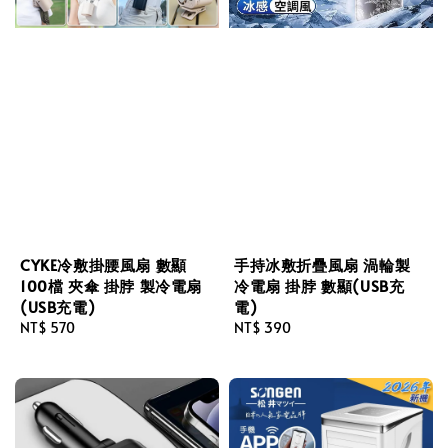
CYKE冷敷掛腰風扇 數顯
手持冰敷折疊風扇 渦輪製
100檔 夾傘 掛脖 製冷電扇
冷電扇 掛脖 數顯(USB充
(USB充電)
電)
Regular
NT$ 570
Regular
NT$ 390
price
price