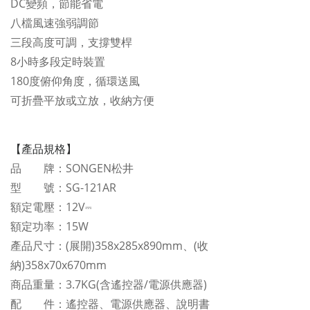
DC變頻，節能省電
八檔風速強弱調節
三段高度可調，支撐雙桿
8小時多段定時裝置
180度俯仰角度，循環送風
可折疊平放或立放，收納方便
【產品規格】
品 牌：SONGEN松井
型 號：SG-121AR
額定電壓：12V⎓
額定功率：15W
產品尺寸：(展開)358x285x890mm、(收
納)358x70x670mm
商品重量：3.7KG(含遙控器/電源供應器)
配 件：遙控器、電源供應器、說明書