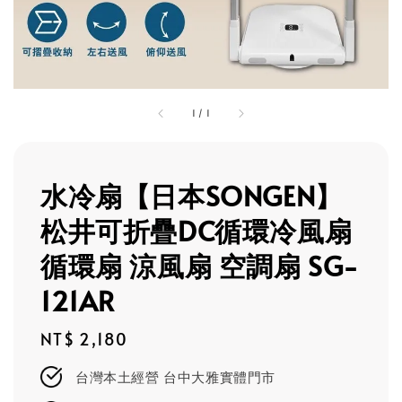
1
/
1
水冷扇【日本SONGEN】
松井可折疊DC循環冷風扇
循環扇 涼風扇 空調扇 SG-
121AR
Regular
NT$ 2,180
price
台灣本土經營 台中大雅實體門市