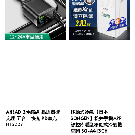
AHEAD 2伸縮線 點煙器擴
移動式冷氣【日本
充座 五合一快充 PD車充
SONGEN】松井手機APP
智控冷暖型移動式冷氣機
Regular
NT$ 337
空調 SG-A413CH
price