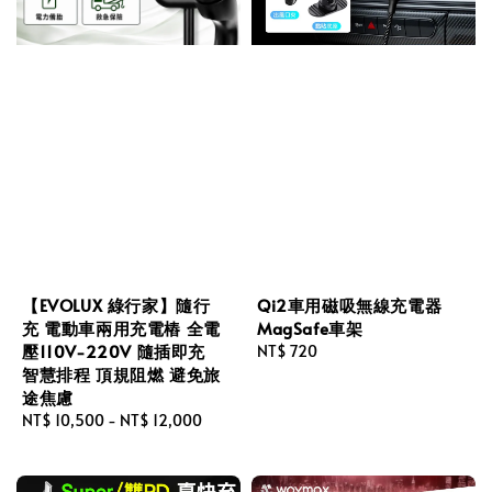
【EVOLUX 綠行家】隨行
Qi2車用磁吸無線充電器
充 電動車兩用充電樁 全電
MagSafe車架
壓110V-220V 隨插即充
Regular
NT$ 720
智慧排程 頂規阻燃 避免旅
price
途焦慮
Regular
NT$ 10,500
-
NT$ 12,000
price