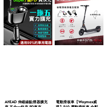
AHEAD 伸縮線點煙器擴充
電動滑板車【Waymax威
座 五合一快充 PD車充
瑪】R10 電動滑板車 全配