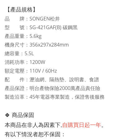
【產品規格】
品 牌：SONGEN松井
型 號：SG-421GAF(B) 碳鋼黑
產品重量：5.6kg
機身尺寸：356x297x284mm
總容量：5.5L
消耗功率：1200W
額定電壓：110V / 60Hz
配 件：瀝油網、隔熱墊、說明書、食譜
產品保證：明台產物保險2000萬產品責任險
製造沿革：45年電器專業製造，保證售後服務
🍀 
商品保固
自購買日起一年
。
本商品在非人為因素下,
有以下情況者恕不保固：