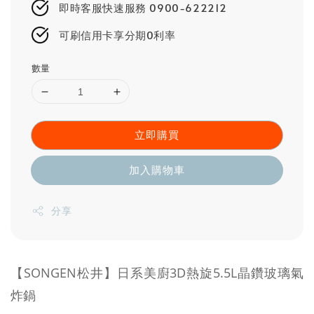
即時客服快速服務 0900-622212
可刷信用卡享分期0利率
數量
立即購買
加入購物車
分享
【SONGEN松井】日系美廚3D熱旋5.5L晶鑽玻璃氣
炸鍋