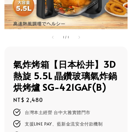
1
/
1
氣炸烤箱【日本松井】3D
熱旋 5.5L 晶鑽玻璃氣炸鍋
烘烤爐 SG-421GAF(B)
Regular
NT$ 2,480
price
台灣本土經營 台中大雅實體門市
支援LINE PAY、藍新金流安全付款機制