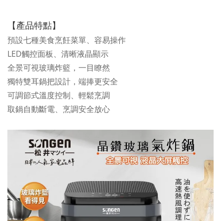
【產品特點】
預設七種美食烹飪菜單、容易操作
LED觸控面板、清晰液晶顯示
全景可視玻璃炸籃，一目瞭然
獨特雙耳鍋把設計，端捧更安全
可調節式溫度控制、輕鬆烹調
取鍋自動斷電、烹調安全放心