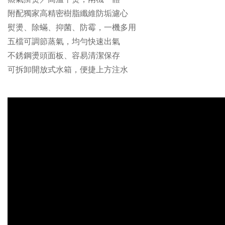
附配獨家高精密樹脂纖維防垢濾心
熨燙、除蟎、抑菌、防霉，一機多用
五檔可調節蒸氣，均勻快速出氣
不銹鋼燙頭面板、容易清潔保存
可拆卸開放式水箱，便捷上方注水