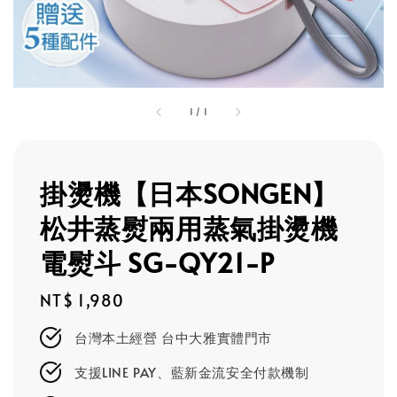
1
/
1
掛燙機【日本SONGEN】
松井蒸熨兩用蒸氣掛燙機
電熨斗 SG-QY21-P
Regular
NT$ 1,980
price
台灣本土經營 台中大雅實體門市
支援LINE PAY、藍新金流安全付款機制