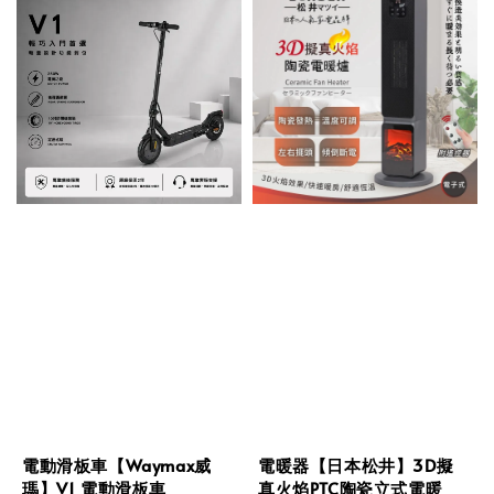
電動滑板車【Waymax威
電暖器【日本松井】3D擬
瑪】V1 電動滑板車
真火焰PTC陶瓷立式電暖