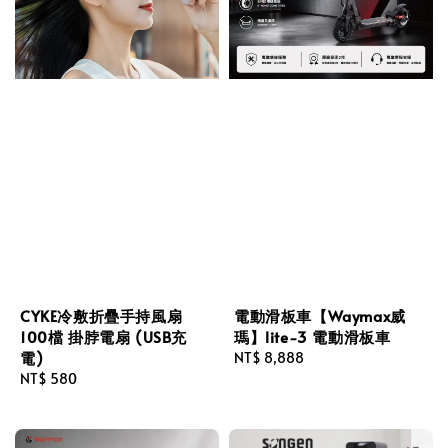
CYKE冷敷折疊手持風扇
電動滑板車【Waymax威
100檔 掛脖電扇 (USB充
瑪】lite-3 電動滑板車
電)
Regular
NT$ 8,888
Regular
NT$ 580
price
price