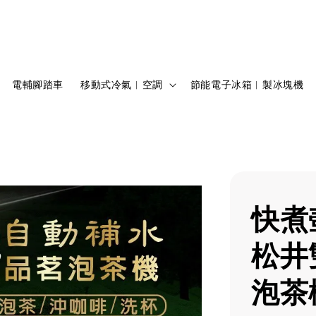
電輔腳踏車
移動式冷氣︱空調
節能電子冰箱︱製冰塊機
快煮
松井
泡茶