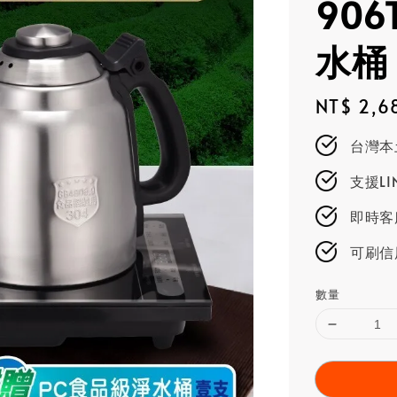
90
水桶
Regular
NT$ 2,6
price
台灣本
支援L
即時客服
可刷信
數量