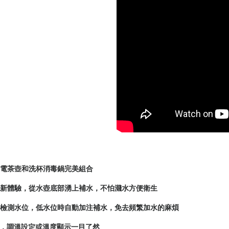
】
，電茶壺和洗杯消毒鍋完美組合
水新體驗，從水壺底部湧上補水，不怕濺水方便衛生
動檢測水位，低水位時自動加注補水，免去頻繁加水的麻煩
屏幕，調溫設定或溫度顯示一目了然