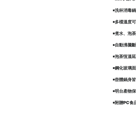
￭洗杯消毒
￭多檔溫度可
￭煮水、泡
￭自動沸騰
￭泡茶恆溫
￭鋼化玻璃
￭壺體鍋身
￭明台產物
￭附贈PC