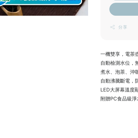
分享
一機雙享，電茶
自動檢測水位，
煮水、泡茶、沖
自動沸騰斷電，
LED大屏幕溫度
附贈PC食品級淨