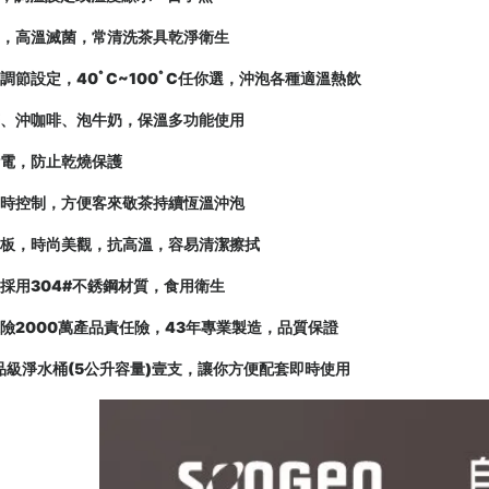
鍋，高溫滅菌，常清洗茶具乾淨衛生
調節設定，40ﾟC~100ﾟC任你選，沖泡各種適溫熱飲
茶、沖咖啡、泡牛奶，保溫多功能使用
斷電，防止乾燒保護
延時控制，方便客來敬茶持續恆溫沖泡
面板，時尚美觀，抗高溫，容易清潔擦拭
皆採用304#不銹鋼材質，食用衛生
保險2000萬產品責任險，43年專業製造，品質保證
食品級淨水桶(5公升容量)壹支，讓你方便配套即時使用