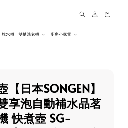
脫水機︱雙槽洗衣機
廚房小家電
壺【日本SONGEN】
雙享泡自動補水品茗
機 快煮壺 SG-