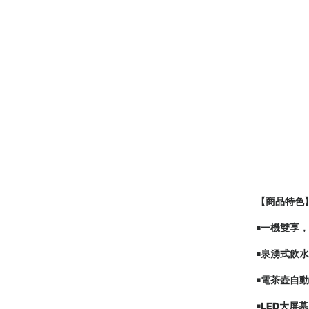
【商品特色
￭一機雙享
￭泉湧式飲
￭電茶壺自
￭LED大