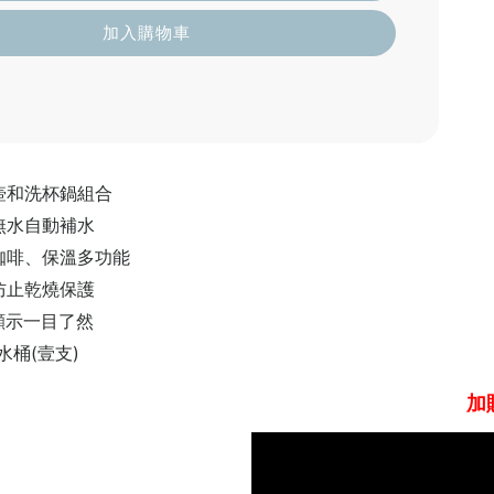
加入購物車
壺和洗杯鍋組合
無水自動補水
咖啡、保溫多功能
防止乾燒保護
顯示一目了然
水桶(壹支)
加