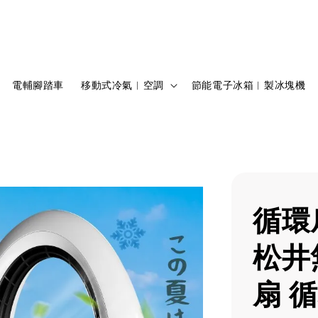
電輔腳踏車
移動式冷氣︱空調
節能電子冰箱︱製冰塊機
循環
松井
扇 循