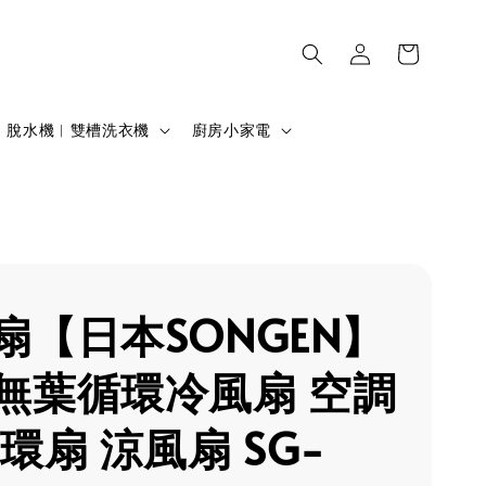
脫水機︱雙槽洗衣機
廚房小家電
扇【日本SONGEN】
無葉循環冷風扇 空調
環扇 涼風扇 SG-