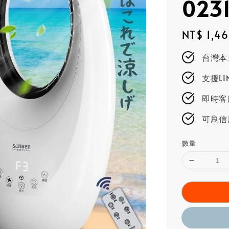
023
Regular
NT$ 1,4
price
台灣本
支援L
即時客服
可刷信
數量