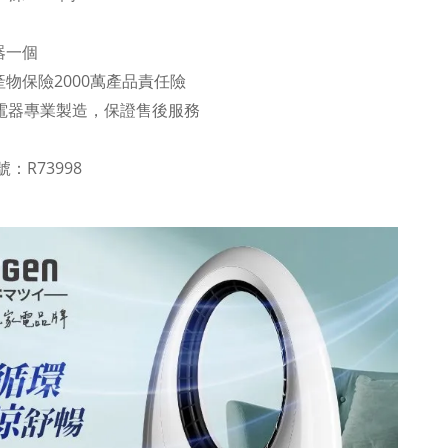
器一個
物保險2000萬產品責任險
年電器專業製造，保證售後服務
：R73998