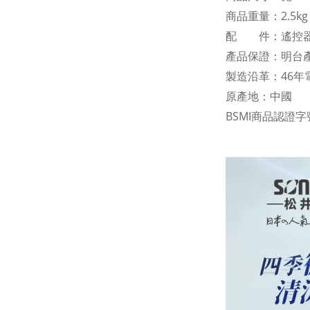
商品重量：2.5kg
配 件：遙控
產品保證：明台產
製造沿革：46
原產地：中國
BSMI商品認證字號