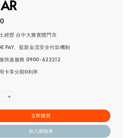
1AR
60
土經營 台中大雅實體門市
INE PAY、藍新金流安全付款機制
快速服務 0900-622212
用卡享分期0利率
立即購買
加入購物車