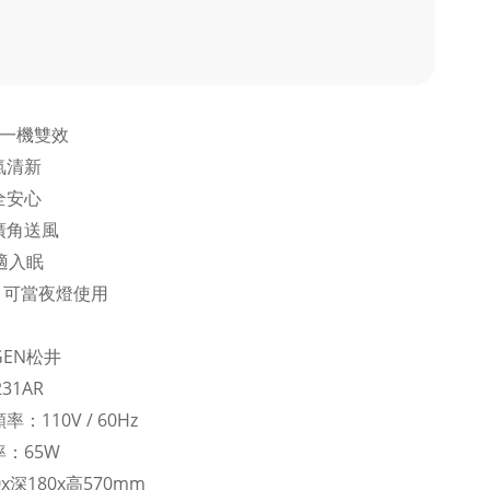
，一機雙效
氣清新
全安心
廣角送風
適入眠
，可當夜燈使用
EN松井
31AR
110V / 60Hz
：65W
深180x高570mm