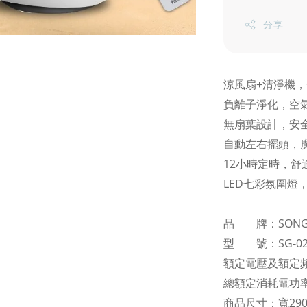
分享
涼風扇+清淨機
負離子淨化，空
無扇葉設計，安
自動左右擺頭，
12小時定時，舒
LED七彩氛圍燈
品 牌：SONG
型 號：SG-02
額定電壓及額定頻率：
總額定消耗電功率
商品尺寸：寬290x