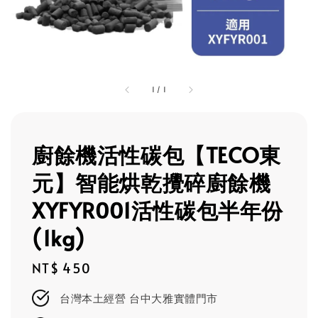
1
/
1
廚餘機活性碳包【TECO東
元】智能烘乾攪碎廚餘機
XYFYR001活性碳包半年份
(1kg)
Regular
NT$ 450
price
台灣本土經營 台中大雅實體門市