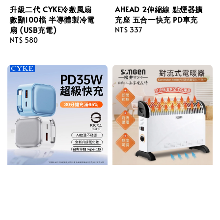
升級二代 CYKE冷敷風扇
AHEAD 2伸縮線 點煙器擴
數顯100檔 半導體製冷電
充座 五合一快充 PD車充
扇 (USB充電)
Regular
NT$ 337
Regular
NT$ 580
price
price