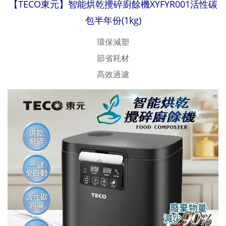
【TECO東元】智能烘乾攪碎廚餘機XYFYR001活性碳
包半年份(1kg)
環保減塑
節省耗材
高效過濾