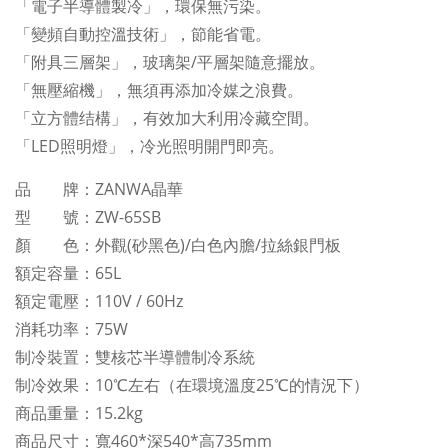
「電子半導體製冷」，環保無污染。
「變頻自動控溫技術」，節能省電。
「附具三層架」，玻璃架/平層架隨意擺放。
「無壓縮機」，無須再添加冷媒之浪費。
「立方體结構」，有效加大利用冷藏空間。
「LED照明燈」，冷光照明開門即亮。
品 牌：ZANWA晶華
型 號：ZW-65SB
顏 色：外觀(砂黑色)/白色內膽/拉絲銀門板
額定容量：65L
額定電壓：110V / 60Hz
消耗功率：75W
制冷裝置：雙核芯半導體制冷系統
制冷效果：10℃左右（在環境溫度25℃的情況下）
商品重量：15.2kg
商品尺寸：寬460*深540*高735mm