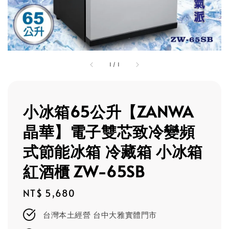
1
/
1
小冰箱65公升【ZANWA
晶華】電子雙芯致冷變頻
式節能冰箱 冷藏箱 小冰箱
紅酒櫃 ZW-65SB
Regular
NT$ 5,680
price
台灣本土經營 台中大雅實體門市