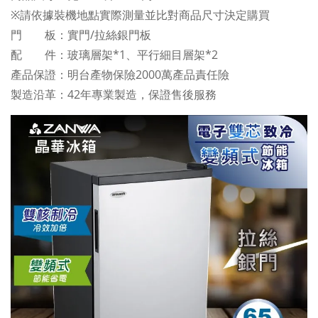
※請依據裝機地點實際測量並比對商品尺寸決定購買
門 板：實門/拉絲銀門板
配 件：玻璃層架*1、平行細目層架*2
產品保證：明台產物保險2000萬產品責任險
製造沿革：42年專業製造，保證售後服務