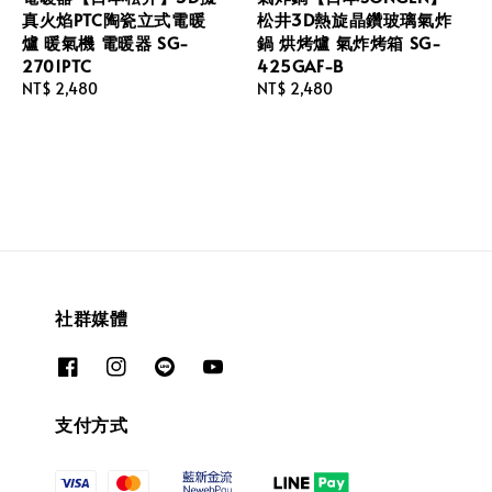
真火焰PTC陶瓷立式電暖
松井3D熱旋晶鑽玻璃氣炸
爐 暖氣機 電暖器 SG-
鍋 烘烤爐 氣炸烤箱 SG-
2701PTC
425GAF-B
Regular
NT$ 2,480
Regular
NT$ 2,480
price
price
社群媒體
支付方式