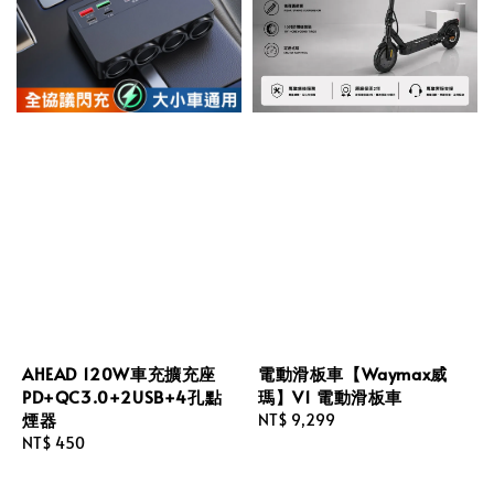
AHEAD 120W車充擴充座
電動滑板車【Waymax威
PD+QC3.0+2USB+4孔點
瑪】V1 電動滑板車
煙器
Regular
NT$ 9,299
Regular
NT$ 450
price
price