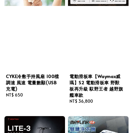
CYKE冷敷手持風扇 100檔
電動滑板車【Waymax威
調速 風速 電量數顯(USB
瑪】S2 電動滑板車 野獸
充電)
板再升級 馭野王者 越野旗
艦車款
Regular
NT$ 650
price
Regular
NT$ 36,800
price