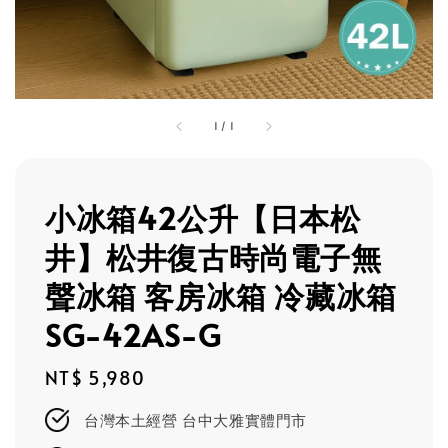
1
/
1
小冰箱42公升【日本松
井】松井復古時尚電子無
聲冰箱 客房冰箱 冷藏冰箱
SG-42AS-G
Regular
NT$ 5,980
price
台灣本土經營 台中大雅實體門市