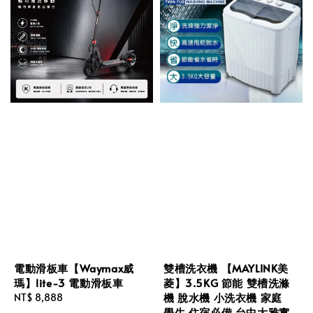
電動滑板車【Waymax威
雙槽洗衣機 【MAYLINK美
瑪】lite-3 電動滑板車
菱】3.5KG 節能 雙槽洗滌
機 脫水機 小洗衣機 家庭
Regular
NT$ 8,888
學生 住宿必備 台中大雅實
price