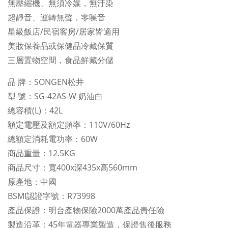
無壓縮機、無須冷媒，無汙染
超靜音、運轉無聲，零噪音
星級飯店/民宿客房/居家皆適用
美妝保養品或保健品冷藏保質
三層置物空間，食品鮮藏分儲
品 牌：SONGEN松井
型 號：SG-42AS-W 奶油白
總容積(L)：42L
額定電壓及額定頻率：110V/60Hz
總額定消耗電功率：60W
商品重量：12.5KG
商品尺寸：寬400x深435x高560mm
原產地：中國
BSMI認證字號：R73998
產品保證：明台產物保險2000萬產品責任險
製造沿革：45年電器專業製造，保證售後服務